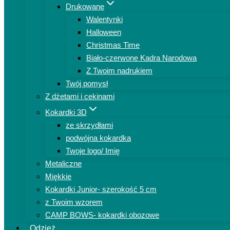
Drukowane
Walentynki
Halloween
Christmas Time
Biało-czerwone Kadra Narodowa
Z Twoim nadrukiem
Twój pomysł
Z dżetami i cekinami
Kokardki 3D
ze skrzydłami
podwójna kokardka
Twoje logo/ Imię
Metaliczne
Miękkie
Kokardki Junior- szerokość 5 cm
z Twoim wzorem
CAMP BOWS- kokardki obozowe
Odzież