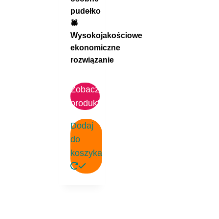
pudełko
🕷️
Wysokojakościowe
ekonomiczne
rozwiązanie
Zobacz
produkt
Dodaj
do
koszyka