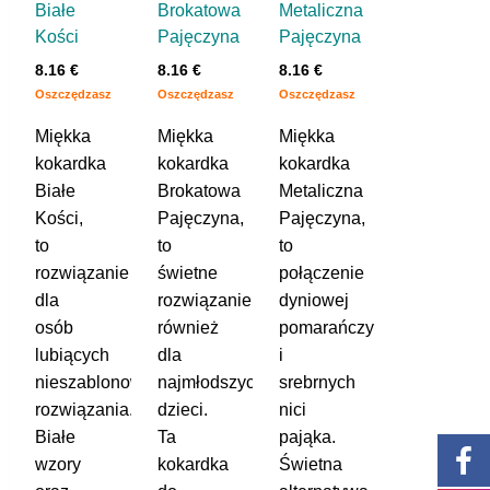
Białe
Brokatowa
Metaliczna
Kości
Pajęczyna
Pajęczyna
8.16
€
8.16
€
8.16
€
Oszczędzasz
Oszczędzasz
Oszczędzasz
Miękka
Miękka
Miękka
kokardka
kokardka
kokardka
Białe
Brokatowa
Metaliczna
Kości,
Pajęczyna,
Pajęczyna,
to
to
to
rozwiązanie
świetne
połączenie
dla
rozwiązanie
dyniowej
osób
również
pomarańczy
lubiących
dla
i
nieszablonowe
najmłodszych
srebrnych
rozwiązania.
dzieci.
nici
Białe
Ta
pająka.
wzory
kokardka
Świetna