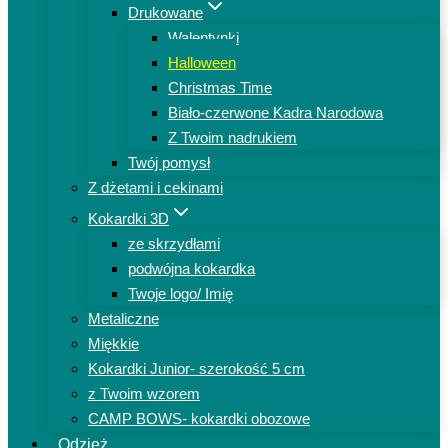
Drukowane
Walentynki
Halloween
Christmas Time
Biało-czerwone Kadra Narodowa
Z Twoim nadrukiem
Twój pomysł
Z dżetami i cekinami
Kokardki 3D
ze skrzydłami
podwójna kokardka
Twoje logo/ Imię
Metaliczne
Miękkie
Kokardki Junior- szerokość 5 cm
z Twoim wzorem
CAMP BOWS- kokardki obozowe
Odzież