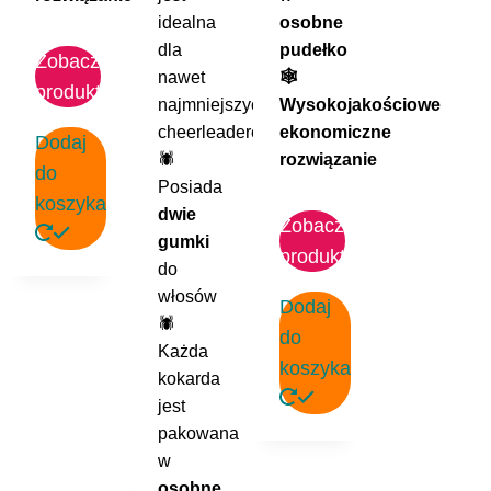
idealna
osobne
dla
pudełko
Zobacz
nawet
🕸️
produkt
najmniejszych
Wysokojakościowe
cheerleaderek
ekonomiczne
Dodaj
🕷️
rozwiązanie
do
Posiada
koszyka
dwie
Zobacz
gumki
produkt
do
włosów
Dodaj
🕷️
do
Każda
koszyka
kokarda
jest
pakowana
w
osobne