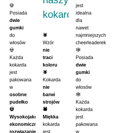
💀
jest
kokard:
Posiada
idealna
dwie
dla
gumki
nawet
do
🕷️
najmniejszych
włosów
Wzór
cheerleaderek
💀
nie
🕸️
Każda
traci
Posiada
kokarda
koloru
dwie
jest
🕷️
gumki
pakowana
Kokarda
do
w
nie
włosów
osobne
barwi
🕸️
pudełko
strojów
Każda
💀
🕷️
kokarda
Wysokojakościowe
Miękka
jest
ekonomiczne
kokarda
pakowana
rozwiązanie
jest
w