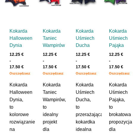
Kokarda
Kokarda
Kokarda
Kokarda
Halloween
Taniec
Uśmiech
Uśmiech
Dynia
Wampirów
Ducha
Pająka
12.25
€
12.25
€
12.25
€
12.25
€
-
-
-
-
17.50
€
17.50
€
17.50
€
17.50
€
Oszczędzasz
Oszczędzasz
Oszczędzasz
Oszczędzasz
Kokarda
Kokarda
Kokarda
Kokarda
Halloween
Taniec
Uśmiech
Uśmiech
Dynia,
Wampirów,
Ducha,
Pająka,
to
to
to
to
kolorowe
idealny
przerażająca
brokatowa
rozwiązanie
projekt
kokardka
propozycja
na
dla
idealna
dla