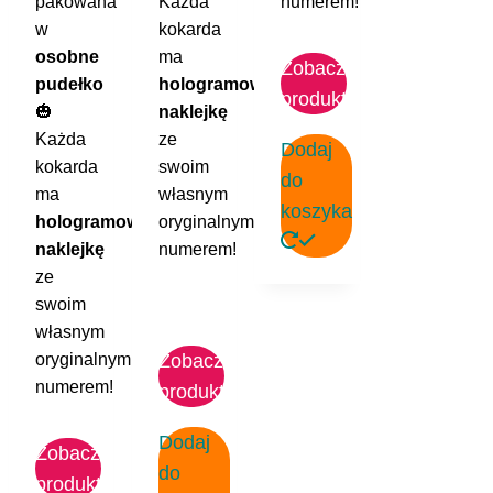
pakowana
Każda
numerem!
w
kokarda
osobne
ma
Zobacz
pudełko
hologramową
produkt
🎃
naklejkę
Każda
ze
Dodaj
kokarda
swoim
do
ma
własnym
koszyka
hologramową
oryginalnym
naklejkę
numerem!
ze
swoim
własnym
oryginalnym
Zobacz
numerem!
produkt
Dodaj
Zobacz
do
produkt