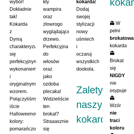
kokar
wybór!
kły
kokarda
!
Dokładnie
wampira
Dodaj
tak!
oraz
swojej
👻 W
Kokarda
złowrogo
stylizacji
pełni
z
wyglądające
nowy
brokatowa
Dynią
drzewo.
uśmiech
kokarda
charakteryzuje
Perfekcyjna
i
👻
się
do
oczaruj
Brokat
perfekcyjnym
włosów
wszystkich
się
wykonaniem
oraz
dookoła.
NIGDY
i
jako
nie
oryginalnym
ozdoba
Zalety
osypuje
wzorem.
plecaka!
👻
Połączyliśmy
Widzieliście
naszych
Wzór
iście
ten
nie
Halloweenowe
brokat?
kokard:
traci
kolory:
Straaasznie
koloru
pomarańczowy
się