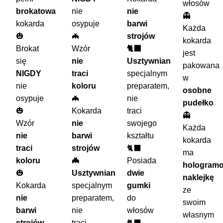
włosów
brokatowa
nie
nie
👻
kokarda
osypuje
barwi
Każda
🎃
🦇
strojów
kokarda
Brokat
Wzór
🐈‍⬛
jest
się
nie
Usztywniana
pakowana
NIGDY
traci
specjalnym
w
nie
koloru
preparatem,
osobne
osypuje
🦇
nie
pudełko
🎃
Kokarda
traci
👻
Wzór
nie
swojego
Każda
nie
barwi
kształtu
kokarda
traci
strojów
🐈‍⬛
ma
koloru
🦇
Posiada
hologram
🎃
Usztywniana
dwie
naklejkę
Kokarda
specjalnym
gumki
ze
nie
preparatem,
do
swoim
barwi
nie
włosów
własnym
strojów
traci
🐈‍⬛