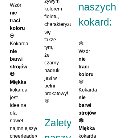
żywym
naszych
Wzór
kolorem
nie
fioletu,
kokard:
traci
charakteryzuje
koloru
się
💀
także
Kokarda
🕸️
tym,
nie
Wzór
że
barwi
nie
czarny
strojów
traci
nadruk
💀
koloru
jest w
Miękka
🕸️
pełni
kokarda
Kokarda
brokatowy!
jest
nie
🕸️
idealna
barwi
dla
strojów
Zalety
nawet
🕸️
najmniejszych
Miękka
naszych
cheerleaderek
kokarda