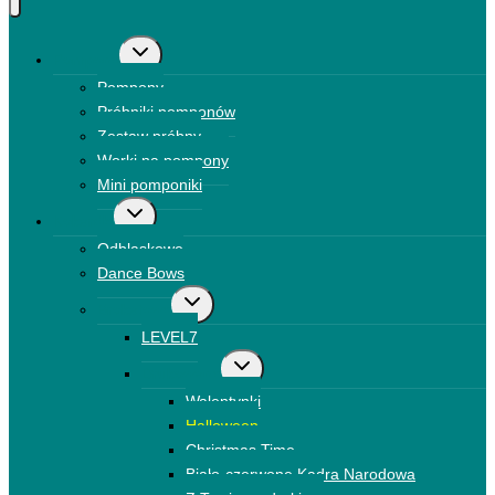
Przełącz
Pompony
menu
Pompony
podrzędne
Próbniki pomponów
Zestaw próbny
Worki na pompony
Mini pomponiki
Przełącz
Kokardki
menu
Odblaskowe
podrzędne
Dance Bows
Przełącz
Brokatowe
menu
LEVEL7
podrzędne
Przełącz
Drukowane
menu
Walentynki
podrzędne
Halloween
Christmas Time
Biało-czerwone Kadra Narodowa