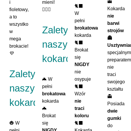
👻
i
mieni!
🐈‍⬛
Kokarda
fioletowy,
🧛🏼‍♂️
W
nie
a to
pełni
barwi
wszystko
Zalety
brokatowa
strojów
w
kokarda
👻
mega
naszych
🐈‍⬛
Usztywnia
brokacie!
Brokat
specjalnym
💜
kokard:
się
preparatem
NIGDY
nie
Zalety
nie
traci
🦇 W
osypuje
swojego
naszych
pełni
🐈‍⬛
kształtu
brokatowa
Wzór
👻
kokard:
kokarda
nie
Posiada
🦇
traci
dwie
Brokat
koloru
gumki
🎃 W
się
🐈‍⬛
do
pełni
NIGDY
Kokarda