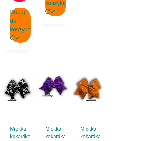
koszyka
Dodaj
do
koszyka
Miękka
Miękka
Miękka
kokardka
kokardka
kokardka