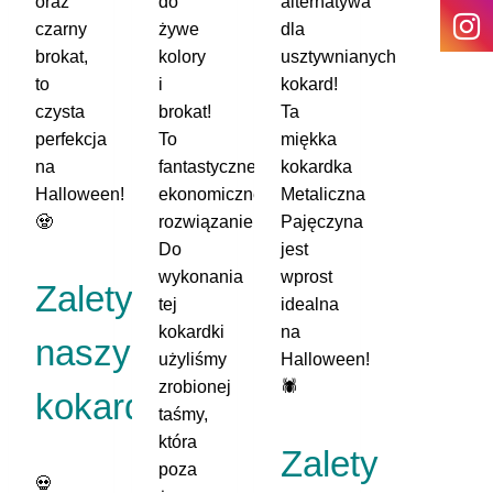
oraz
do
alternatywa
czarny
żywe
dla
brokat,
kolory
usztywnianych
to
i
kokard!
czysta
brokat!
Ta
perfekcja
To
miękka
na
fantastyczne,
kokardka
Halloween!
ekonomiczne
Metaliczna
🧟
rozwiązanie!
Pajęczyna
Do
jest
wykonania
wprost
Zalety
tej
idealna
kokardki
na
naszych
użyliśmy
Halloween!
zrobionej
🕷️
kokard:
taśmy,
która
Zalety
poza
💀