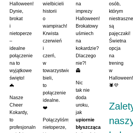
Halloween!
wielbicieli
na
osób,
Dynie,
historii
imprezy
którym
brokat
o
Halloween!
niestraszn
i
wampirach!
Brokatowy
są
nietoperze
Krwista
uśmiech
pajęczaki!
–
czerwień
na
Świetna
idealne
i
kokardzie?
opcja
połączenie
czerń,
Dlaczego
na
na to
w
nie?!
trening
wyjątkowe
towarzystwie
👻
w
święto!
bieli,
Halloween!
Nic
🦇
to
🕷️💜
tak nie
połączenie
Nasze
doda
idealne.
Zalet
Cheer
uroku,
❤️
Kokardy,
jak
nasz
to
Połączyliśmy
upiornie
profesjonalny
nietoperze,
błyszcząca