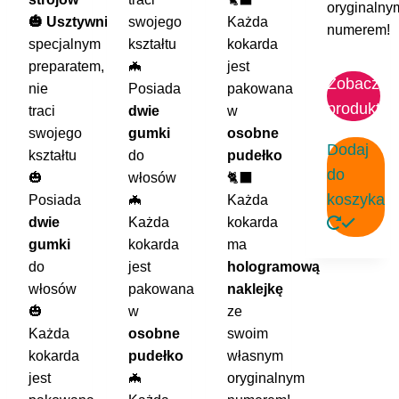
oryginalny
🎃 Usztywniana
swojego
Każda
numerem!
specjalnym
kształtu
kokarda
preparatem,
🦇
jest
Zobacz
nie
Posiada
pakowana
produkt
traci
dwie
w
swojego
gumki
osobne
Dodaj
kształtu
do
pudełko
do
🎃
włosów
🐈‍⬛
koszyka
Posiada
🦇
Każda
dwie
Każda
kokarda
gumki
kokarda
ma
do
jest
hologramową
włosów
pakowana
naklejkę
🎃
w
ze
Każda
osobne
swoim
kokarda
pudełko
własnym
jest
🦇
oryginalnym