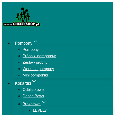
Przejdź
do
treści
Pompony
Pompony
Próbniki pomponów
Zestaw próbny
Worki na pompony
Mini pomponiki
Kokardki
Odblaskowe
Dance Bows
Brokatowe
LEVEL7