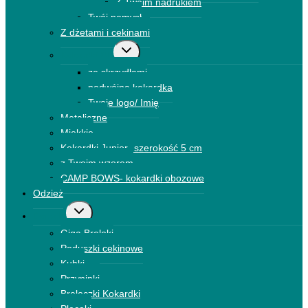
Z Twoim nadrukiem
Twój pomysł
Z dżetami i cekinami
Przełącz
Kokardki 3D
menu
ze skrzydłami
podrzędne
podwójna kokardka
Twoje logo/ Imię
Metaliczne
Miękkie
Kokardki Junior- szerokość 5 cm
z Twoim wzorem
CAMP BOWS- kokardki obozowe
Odzież
Przełącz
Dodatki
menu
Giga Breloki
podrzędne
Poduszki cekinowe
Kubki
Przypinki
Breloczki Kokardki