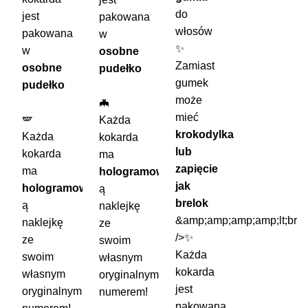
do
jest
pakowana
włosów
pakowana
w
✨
w
osobne
Zamiast
osobne
pudełko
gumek
pudełko
może
🦇
mieć
🪽
Każda
krokodylka
Każda
kokarda
lub
kokarda
ma
zapięcie
ma
hologramow
jak
hologramow
ą
brelok
ą
naklejkę
&amp;amp;amp;amp;lt;br
naklejkę
ze
/>✨
ze
swoim
Każda
swoim
własnym
kokarda
własnym
oryginalnym
jest
oryginalnym
numerem!
pakowana