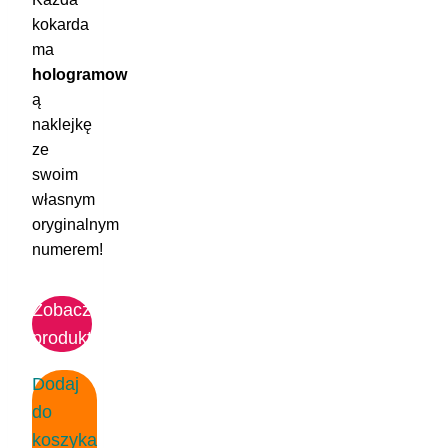
kokarda
ma
hologramow
ą
naklejkę
ze
swoim
własnym
oryginalnym
numerem!
Zobacz
produkt
Dodaj
do
koszyka