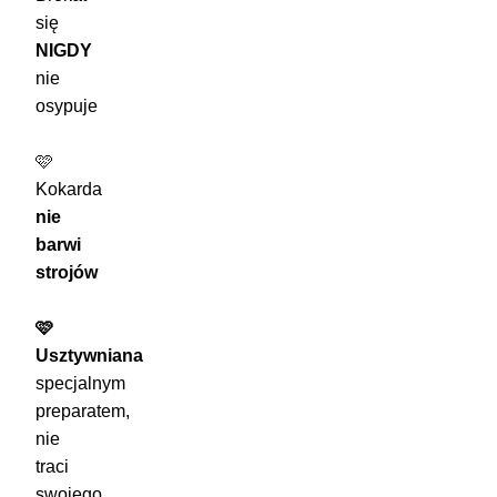
się
NIGDY
nie
osypuje
🩷
Kokarda
nie
barwi
strojów
🩷
Usztywniana
specjalnym
preparatem,
nie
traci
swojego