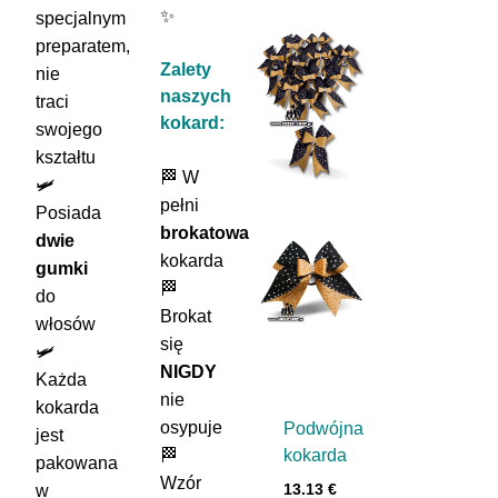
ma
✨
specjalnym
wiele
preparatem,
Zalety
wariantów.
nie
naszych
Opcje
traci
kokard:
można
swojego
wybrać
kształtu
🏁 W
na
🛩️
pełni
stronie
Posiada
brokatowa
produktu
dwie
kokarda
gumki
🏁
do
Brokat
włosów
się
🛩️
NIGDY
Każda
nie
kokarda
osypuje
Podwójna
jest
🏁
kokarda
pakowana
Wzór
w
13.13
€