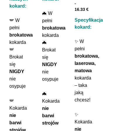
-
kokard:
16.33
€
🦇 W
Specyfikacja
🪽 W
pełni
kokard:
pełni
brokatowa
brokatowa
kokarda
✨ W
kokarda
🦇
pełni
🪽
Brokat
brokatowa,
Brokat
się
laserowa,
się
NIGDY
matowa
NIGDY
nie
kokarda
nie
osypuje
– taka
osypuje
jaką
🦇
chcesz!
🪽
Kokarda
Kokarda
nie
✨
nie
barwi
Kokarda
barwi
strojów
nie
strojów