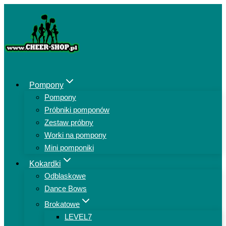
Przejdź
do
treści
Pompony
Pompony
Próbniki pomponów
Zestaw próbny
Worki na pompony
Mini pomponiki
Kokardki
Odblaskowe
Dance Bows
Brokatowe
LEVEL7