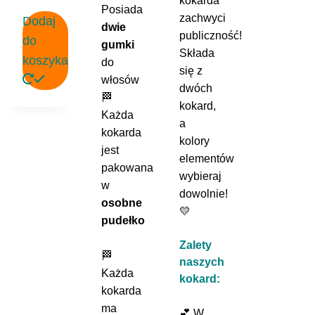
kokarda
Posiada
zachwyci
Dodaj
dwie
publiczność!
do
gumki
Składa
koszyka
do
się z
włosów
dwóch
🏁
kokard,
Każda
a
kokarda
kolory
jest
elementów
pakowana
wybieraj
w
dowolnie!
osobne
💛
pudełko
Zalety
🏁
naszych
Każda
kokard:
kokarda
ma
💕 W