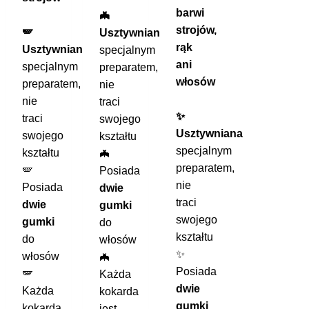
barwi
🦇
strojów,
🪽
Usztywniana
rąk
Usztywniana
specjalnym
ani
specjalnym
preparatem,
włosów
preparatem,
nie
nie
traci
✨
traci
swojego
Usztywniana
swojego
kształtu
specjalnym
kształtu
🦇
preparatem,
🪽
Posiada
nie
Posiada
dwie
traci
dwie
gumki
swojego
gumki
do
kształtu
do
włosów
✨
włosów
🦇
Posiada
🪽
Każda
dwie
Każda
kokarda
gumki
kokarda
jest