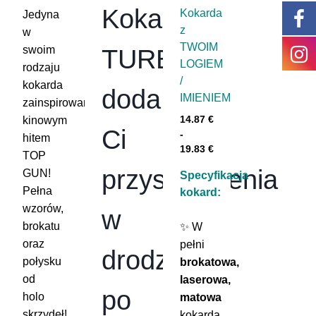
Kokarda
Kokarda
Jedyna
z
w
TWOIM
swoim
TURBO
LOGIEM
rodzaju
/
kokarda
doda
IMIENIEM
zainspirowana
kinowym
14.87
€
Ci
-
hitem
19.83
€
TOP
przyspieszenia
GUN!
Specyfikacja
Pełna
kokard:
wzorów,
w
brokatu
✨ W
oraz
pełni
drodze
połysku
brokatowa,
od
laserowa,
po
holo
matowa
skrzydeł!
kokarda