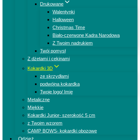
Drukowane
Walentynki
Halloween
Christmas Time
Biało-czerwone Kadra Narodowa
Z Twoim nadrukiem
Twój pomysł
Z dżetami i cekinami
Kokardki 3D
ze skrzydłami
podwójna kokardka
Twoje logo/ Imię
Metaliczne
Miękkie
Kokardki Junior- szerokość 5 cm
z Twoim wzorem
CAMP BOWS- kokardki obozowe
Odzież