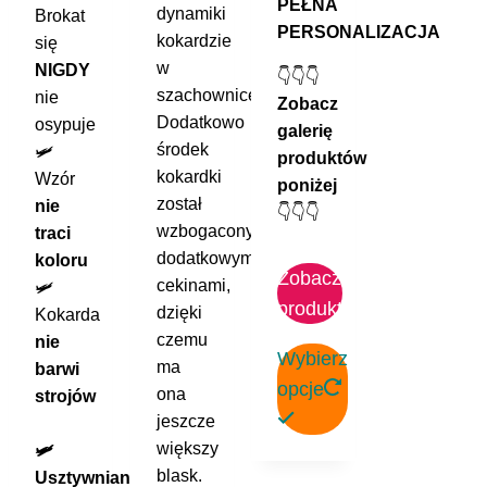
PEŁNA
dynamiki
Brokat
PERSONALIZACJA
kokardzie
się
w
NIGDY
👇👇👇
szachownicę.
nie
Zobacz
Dodatkowo
osypuje
galerię
środek
🛩️
produktów
kokardki
Wzór
poniżej
został
nie
👇👇👇
wzbogacony
traci
dodatkowymi
koloru
Zobacz
cekinami,
🛩️
produkt
dzięki
Kokarda
czemu
nie
Wybierz
ma
barwi
opcje
ona
strojów
jeszcze
Ten
większy
🛩️
produkt
blask.
Usztywniana