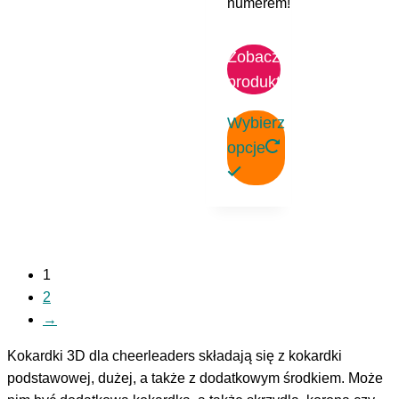
numerem!
Zobacz
produkt
Wybierz
opcje
Ten
produkt
ma
wiele
1
wariantów.
2
Opcje
→
można
wybrać
Kokardki 3D dla cheerleaders składają się z kokardki
na
podstawowej, dużej, a także z dodatkowym środkiem. Może
stronie