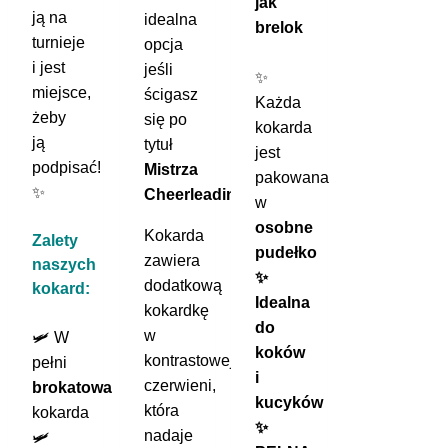
jak
ją na
idealna
brelok
turnieje
opcja
i jest
jeśli
✨
miejsce,
ścigasz
Każda
żeby
się po
kokarda
ją
tytuł
jest
podpisać!
Mistrza
pakowana
✨
Cheerleadingu!
w
osobne
Kokarda
Zalety
pudełko
zawiera
naszych
✨
dodatkową
kokard:
Idealna
kokardkę
do
w
🛩️ W
koków
kontrastowej
pełni
i
czerwieni,
brokatowa
kucyków
która
kokarda
✨
nadaje
🛩️