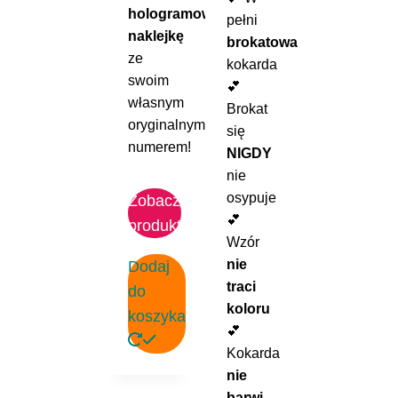
hologramową
pełni
naklejkę
brokatowa
ze
kokarda
swoim
💕
własnym
Brokat
oryginalnym
się
numerem!
NIGDY
nie
osypuje
Zobacz
💕
produkt
Wzór
nie
Dodaj
traci
do
koloru
koszyka
💕
Kokarda
nie
barwi