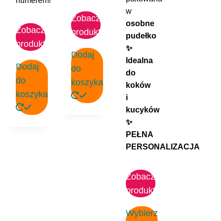
numerem!
w
Zobacz
osobne
Zobacz
produkt
pudełko
produkt
✨
Dodaj
Idealna
Dodaj
do
do
do
koszyka
koków
koszyka
i
kucyków
✨
PEŁNA
PERSONALIZACJA
Zobacz
produkt
Wybierz