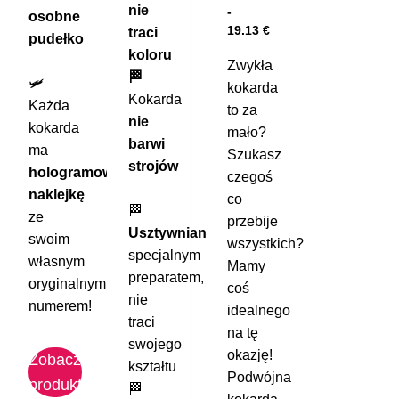
nie
-
osobne
19.13
€
traci
pudełko
koloru
Zwykła
🏁
🛩️
kokarda
Kokarda
Każda
to za
nie
kokarda
mało?
barwi
ma
Szukasz
strojów
hologramową
czegoś
naklejkę
co
🏁
ze
przebije
Usztywniana
swoim
wszystkich?
specjalnym
własnym
Mamy
preparatem,
oryginalnym
coś
nie
numerem!
idealnego
traci
na tę
swojego
okazję!
Zobacz
kształtu
Podwójna
produkt
🏁