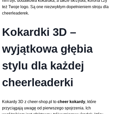
nim być dodatkowa kokardka, a także skrzydła, korona czy
produktu
też Twoje logo. Są one niezwykłym dopełnieniem stroju dla
cheerleaderek.
Kokardki 3D –
wyjątkowa głębia
stylu dla każdej
cheerleaderki
Kokardy 3D z cheer-shop.pl to
cheer kokardy
, które
przyciągają uwagę od pierwszego spojrzenia. Ich