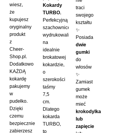
nie
wiesz,
Kokardy
traci
że
TURBO.
swojego
kupujesz
Perfekcyjną
kształtu
oryginalny
szachownicę
✨
produkt
wydrukowaliśmy
Posiada
z
na
dwie
Cheer-
idealnie
gumki
Shop.pl.
brokatowej
do
Dodatkowo
kokardzie,
włosów
KAŻDĄ
o
✨
kokardę
szerokości
Zamiast
pakujemy
taśmy
gumek
w
7,5
może
pudełko.
cm.
mieć
Dzięki
Dlatego
krokodylka
czemu
kokarda
lub
bezpiecznie
TURBO,
zapięcie
zabierzesz
to