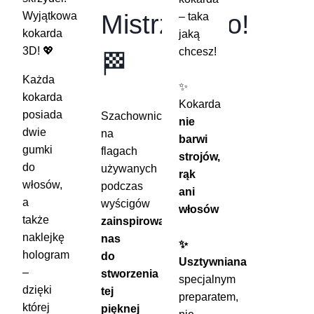
Wyjątkowa
Mistrzostwo!
– taka
kokarda
jaką
3D! 💖
chcesz!
🏁
Każda
✨
kokarda
Kokarda
posiada
Szachownica
nie
dwie
na
barwi
gumki
flagach
strojów,
do
używanych
rąk
włosów,
podczas
ani
a
wyścigów
włosów
także
zainspirowała
naklejkę
nas
✨
hologram
do
Usztywniana
–
stworzenia
specjalnym
dzięki
tej
preparatem,
której
pięknej