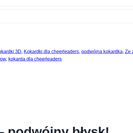
kardki 3D
,
Kokardki dla cheerleaders
,
podwójna kokardka
,
Ze 
bow
,
kokarda dla cheerleaders
– podwójny błysk!