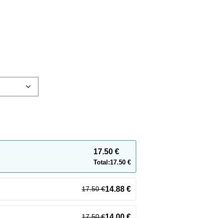
17.50
€
Total:
17.50
€
17.50
€
14.88
€
17.50
€
14.00
€