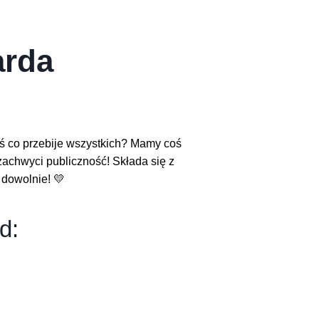
arda
ś co przebije wszystkich? Mamy coś
zachwyci publiczność! Składa się z
 dowolnie! 💛
d: