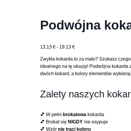
Podwójna kok
13.13
€
-
19.13
€
Zwykła kokarda to za mało? Szukasz czego
idealnego na tę okazję! Podwójna kokarda 
dwóch kokard, a kolory elementów wybieraj
Zalety naszych kokar
💕 W pełni
brokatowa
kokarda
💕 Brokat się
NIGDY
nie osypuje
💕 Wzór
nie traci koloru