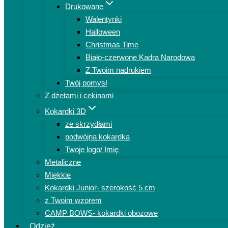
Drukowane
Walentynki
Halloween
Christmas Time
Biało-czerwone Kadra Narodowa
Z Twoim nadrukiem
Twój pomysł
Z dżetami i cekinami
Kokardki 3D
ze skrzydłami
podwójna kokardka
Twoje logo/ Imię
Metaliczne
Miękkie
Kokardki Junior- szerokość 5 cm
z Twoim wzorem
CAMP BOWS- kokardki obozowe
Odzież