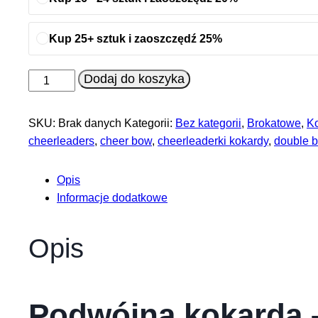
Kup 25+ sztuk i zaoszczędź 25%
ilość
Dodaj do koszyka
Podwójna
kokarda
SKU:
Brak danych
Kategorii:
Bez kategorii
,
Brokatowe
,
Ko
cheerleaders
,
cheer bow
,
cheerleaderki kokardy
,
double 
Opis
Informacje dodatkowe
Opis
Podwójna kokarda 