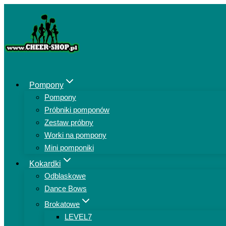
Przejdź
do
treści
Pompony
Pompony
Próbniki pomponów
Zestaw próbny
Worki na pompony
Mini pomponiki
Kokardki
Odblaskowe
Dance Bows
Brokatowe
LEVEL7