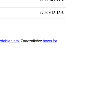
17.50
€
13.13
€
zdobieniami
Znaczników:
bows for