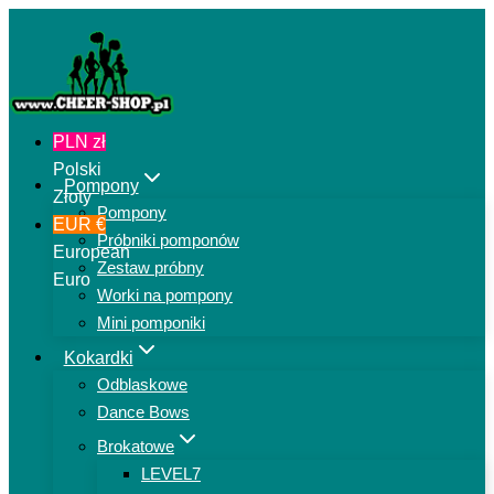
Przejdź
do
treści
PLN zł
Polski
Pompony
Złoty
Pompony
EUR €
Próbniki pomponów
European
Zestaw próbny
Euro
Worki na pompony
Mini pomponiki
Kokardki
Odblaskowe
Dance Bows
Brokatowe
LEVEL7