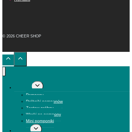
© 2026 CHEER SHOP
Przełącz
Pompony
menu
Pompony
podrzędne
Próbniki pomponów
Zestaw próbny
Worki na pompony
Mini pomponiki
Przełącz
Kokardki