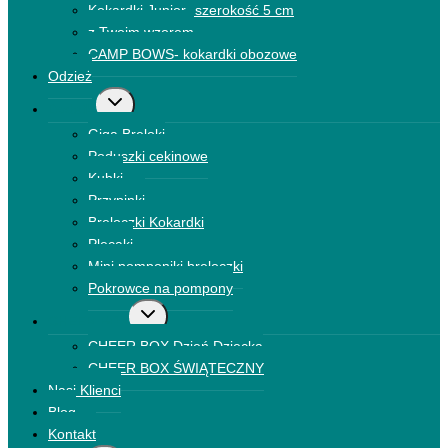
Kokardki Junior- szerokość 5 cm
z Twoim wzorem
CAMP BOWS- kokardki obozowe
Odzież
Przełącz
Dodatki
menu
Giga Breloki
podrzędne
Poduszki cekinowe
Kubki
Przypinki
Breloczki Kokardki
Plecaki
Mini pomponiki breloczki
Pokrowce na pompony
Przełącz
CHEER BOX
menu
CHEER BOX Dzień Dziecka
podrzędne
CHEER BOX ŚWIĄTECZNY
Nasi Klienci
Blog
Kontakt