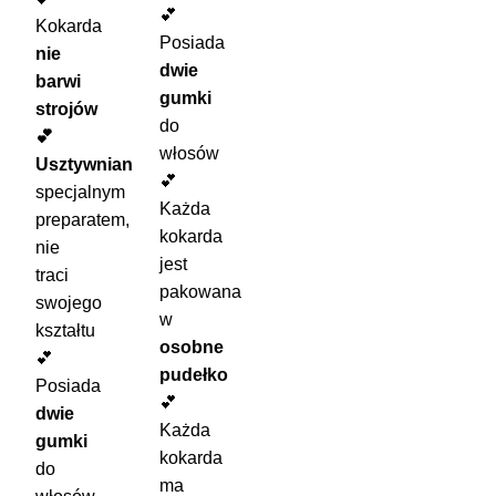
💕
Kokarda
Posiada
nie
dwie
barwi
gumki
strojów
do
💕
włosów
Usztywniana
💕
specjalnym
Każda
preparatem,
kokarda
nie
jest
traci
pakowana
swojego
w
kształtu
osobne
💕
pudełko
Posiada
💕
dwie
Każda
gumki
kokarda
do
ma