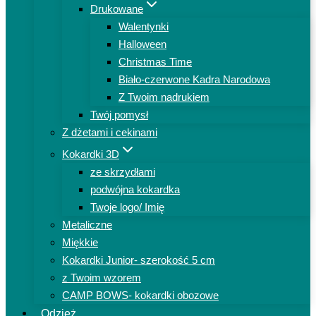
Drukowane
Walentynki
Halloween
Christmas Time
Biało-czerwone Kadra Narodowa
Z Twoim nadrukiem
Twój pomysł
Z dżetami i cekinami
Kokardki 3D
ze skrzydłami
podwójna kokardka
Twoje logo/ Imię
Metaliczne
Miękkie
Kokardki Junior- szerokość 5 cm
z Twoim wzorem
CAMP BOWS- kokardki obozowe
Odzież