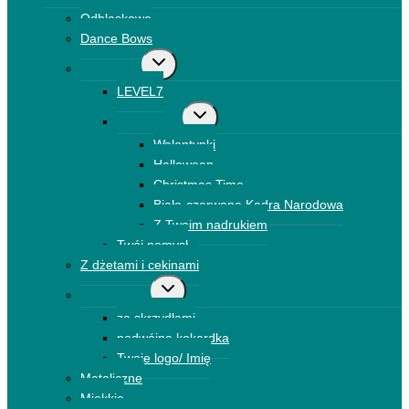
menu
Odblaskowe
podrzędne
Dance Bows
Przełącz
Brokatowe
menu
LEVEL7
podrzędne
Przełącz
Drukowane
menu
Walentynki
podrzędne
Halloween
Christmas Time
Biało-czerwone Kadra Narodowa
Z Twoim nadrukiem
Twój pomysł
Z dżetami i cekinami
Przełącz
Kokardki 3D
menu
ze skrzydłami
podrzędne
podwójna kokardka
Twoje logo/ Imię
Metaliczne
Miękkie