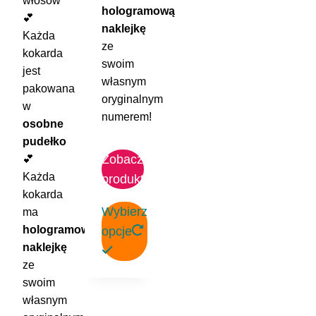
włosów
hologramową
💕
naklejkę
Każda
ze
kokarda
swoim
jest
własnym
pakowana
oryginalnym
w
numerem!
osobne
pudełko
Zobacz
💕
Każda
produkt
kokarda
Wybierz
ma
hologramową
opcje
naklejkę
ze
Ten
swoim
produkt
własnym
ma