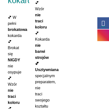
kokard:
💕
Wzór
nie
💕 W
traci
pełni
koloru
brokatowa
💕
kokarda
Kokarda
💕
nie
Brokat
barwi
się
strojów
NIGDY
💕
nie
Usztywniana
osypuje
specjalnym
💕
preparatem,
Wzór
nie
nie
traci
traci
swojego
koloru
kształtu
💕