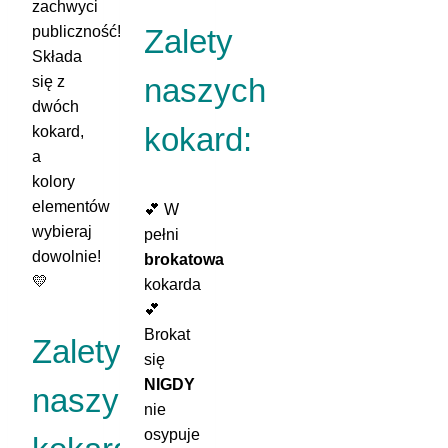
zachwyci
publiczność!
Zalety
Składa
naszych
się z
dwóch
kokard:
kokard,
a
kolory
elementów
💕 W
wybieraj
pełni
dowolnie!
brokatowa
💛
kokarda
💕
Brokat
Zalety
się
NIGDY
naszych
nie
osypuje