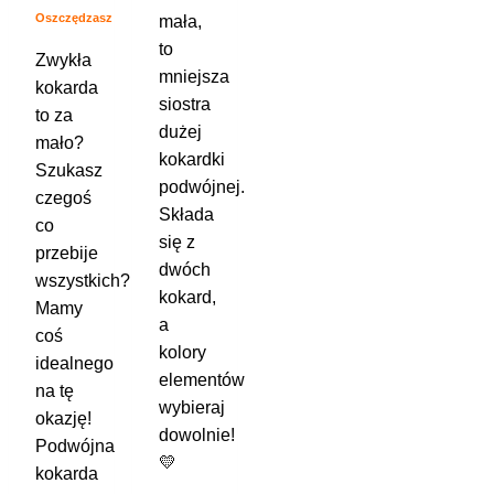
Oszczędzasz
mała,
to
Zwykła
mniejsza
kokarda
siostra
to za
dużej
mało?
kokardki
Szukasz
podwójnej.
czegoś
Składa
co
się z
przebije
dwóch
wszystkich?
kokard,
Mamy
a
coś
kolory
idealnego
elementów
na tę
wybieraj
okazję!
dowolnie!
Podwójna
💛
kokarda