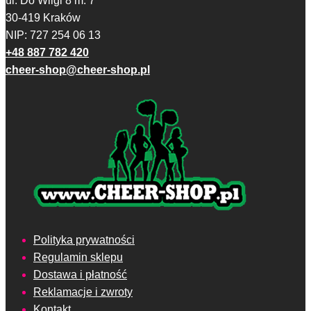
ul. Do Wilgi 8 m. 7
stronie
30-419 Kraków
produktu
NIP: 727 254 06 13
+48 887 782 420
cheer-shop@cheer-shop.pl
Polityka prywatności
Regulamin sklepu
Dostawa i płatność
Reklamacje i zwroty
Kontakt