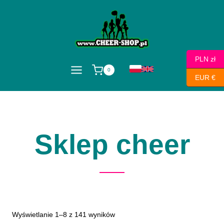
Przejdź
do
treści
PLN zł
0
EUR €
Sklep cheer
Wyświetlanie 1–8 z 141 wyników