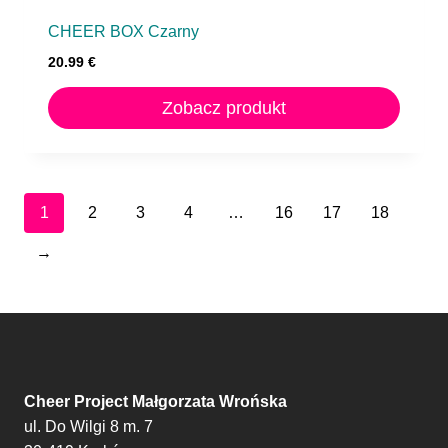
CHEER BOX Czarny
20.99
€
Zobacz produkt
1
2
3
4
…
16
17
18
→
Cheer Project Małgorzata Wrońska
ul. Do Wilgi 8 m. 7