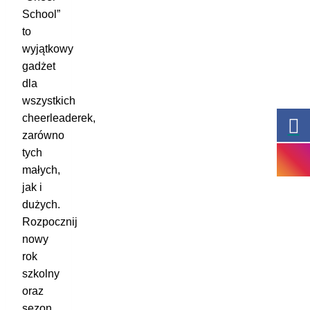
School”
to
wyjątkowy
gadżet
dla
wszystkich
cheerleaderek,
zarówno
tych
małych,
jak i
dużych.
Rozpocznij
nowy
rok
szkolny
oraz
sezon