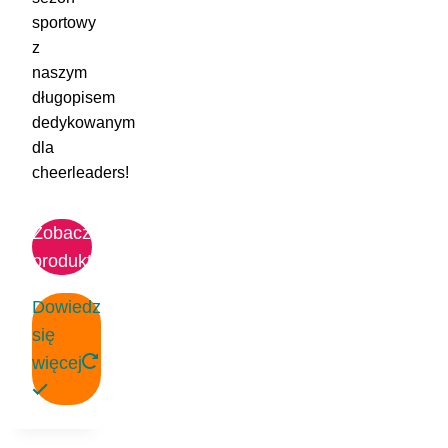
sportowy
z
naszym
długopisem
dedykowanym
dla
cheerleaders!
Zobacz
produkt
Dowiedz
się
więcej