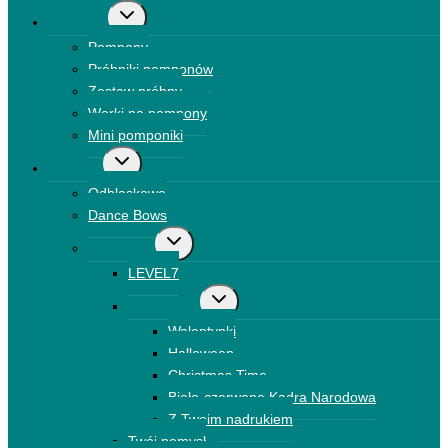
Przełącz
Pompony
menu
Pompony
podrzędne
Próbniki pomponów
Zestaw próbny
Worki na pompony
Mini pomponiki
Przełącz
Kokardki
menu
Odblaskowe
podrzędne
Dance Bows
Przełącz
Brokatowe
menu
LEVEL7
podrzędne
Przełącz
Drukowane
menu
Walentynki
podrzędne
Halloween
Christmas Time
Biało-czerwone Kadra Narodowa
Z Twoim nadrukiem
Twój pomysł