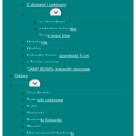
Z dżetami i cekinami
Przełącz
Kokardki 3D
menu
ze skrzydłami
podrzędne
podwójna kokardka
Twoje logo/ Imię
Metaliczne
Miękkie
Kokardki Junior- szerokość 5 cm
z Twoim wzorem
CAMP BOWS- kokardki obozowe
Odzież
Przełącz
Dodatki
menu
Giga Breloki
podrzędne
Poduszki cekinowe
Kubki
Przypinki
Breloczki Kokardki
Plecaki
Mini pomponiki breloczki