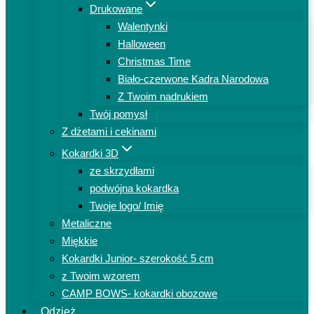
Drukowane
Walentynki
Halloween
Christmas Time
Biało-czerwone Kadra Narodowa
Z Twoim nadrukiem
Twój pomysł
Z dżetami i cekinami
Kokardki 3D
ze skrzydłami
podwójna kokardka
Twoje logo/ Imię
Metaliczne
Miękkie
Kokardki Junior- szerokość 5 cm
z Twoim wzorem
CAMP BOWS- kokardki obozowe
Odzież