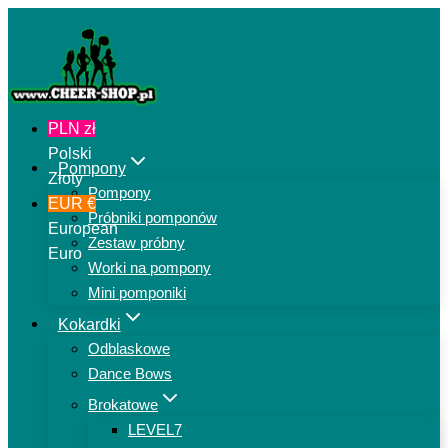
Przejdź
do
treści
PLN zł
Polski
Pompony
Złoty
Pompony
EUR €
Próbniki pomponów
European
Zestaw próbny
Euro
Worki na pompony
Mini pomponiki
Kokardki
Odblaskowe
Dance Bows
Brokatowe
LEVEL7