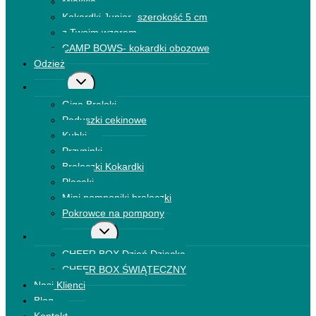
Miękkie
Kokardki Junior- szerokość 5 cm
z Twoim wzorem
CAMP BOWS- kokardki obozowe
Odzież
Przełącz
Dodatki
menu
Giga Breloki
podrzędne
Poduszki cekinowe
Kubki
Przypinki
Breloczki Kokardki
Plecaki
Mini pomponiki breloczki
Pokrowce na pompony
Przełącz
CHEER BOX
menu
CHEER BOX Dzień Dziecka
podrzędne
CHEER BOX ŚWIĄTECZNY
Nasi Klienci
Blog