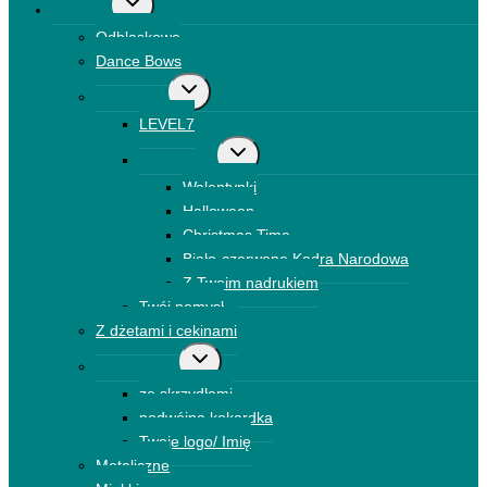
Kokardki
menu
Odblaskowe
podrzędne
Dance Bows
Przełącz
Brokatowe
menu
LEVEL7
podrzędne
Przełącz
Drukowane
menu
Walentynki
podrzędne
Halloween
Christmas Time
Biało-czerwone Kadra Narodowa
Z Twoim nadrukiem
Twój pomysł
Z dżetami i cekinami
Przełącz
Kokardki 3D
menu
ze skrzydłami
podrzędne
podwójna kokardka
Twoje logo/ Imię
Metaliczne