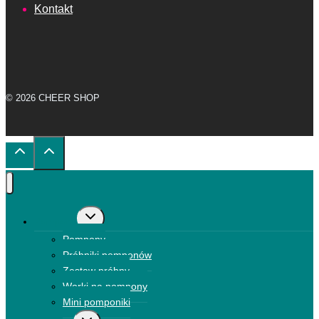
Kontakt
© 2026 CHEER SHOP
Przełącz
Pompony
menu
Pompony
podrzędne
Próbniki pomponów
Zestaw próbny
Worki na pompony
Mini pomponiki
Przełącz