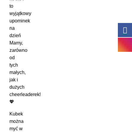
to
wyjątkowy
upominek
na
dzień
Mamy,
zarówno
od
tych
małych,
jak i
dużych
cheerleaderek!
💖
Kubek
można
myć w