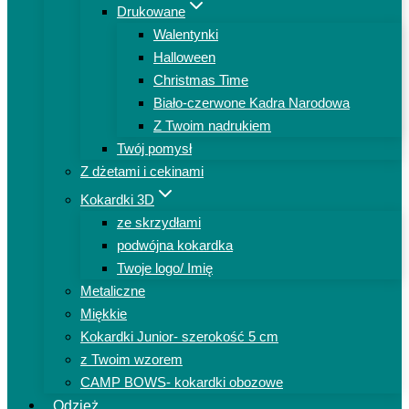
Drukowane
Walentynki
Halloween
Christmas Time
Biało-czerwone Kadra Narodowa
Z Twoim nadrukiem
Twój pomysł
Z dżetami i cekinami
Kokardki 3D
ze skrzydłami
podwójna kokardka
Twoje logo/ Imię
Metaliczne
Miękkie
Kokardki Junior- szerokość 5 cm
z Twoim wzorem
CAMP BOWS- kokardki obozowe
Odzież