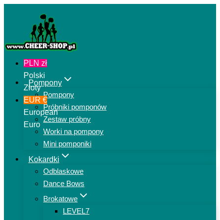
Przejdź
do
treści
PLN zł
Polski
Pompony
Złoty
Pompony
EUR €
Próbniki pomponów
European
Zestaw próbny
Euro
Worki na pompony
Mini pomponiki
Kokardki
Odblaskowe
Dance Bows
Brokatowe
LEVEL7