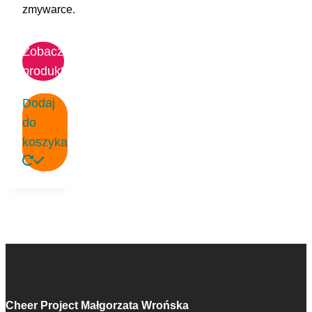
zmywarce.
Zobacz
produkt
Dodaj
do
koszyka
Cheer Project Małgorzata Wrońska