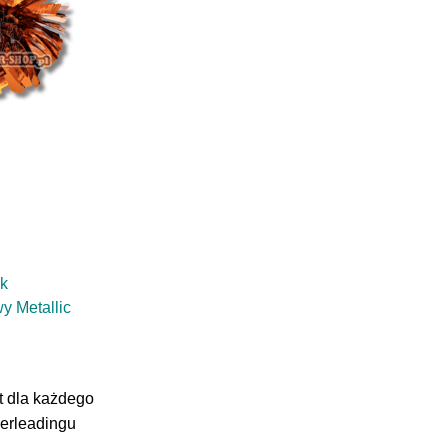
ik
 Metallic
t dla każdego
eerleadingu