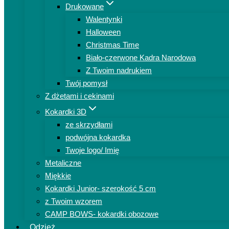
Drukowane
Walentynki
Halloween
Christmas Time
Biało-czerwone Kadra Narodowa
Z Twoim nadrukiem
Twój pomysł
Z dżetami i cekinami
Kokardki 3D
ze skrzydłami
podwójna kokardka
Twoje logo/ Imię
Metaliczne
Miękkie
Kokardki Junior- szerokość 5 cm
z Twoim wzorem
CAMP BOWS- kokardki obozowe
Odzież