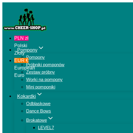
Przejdź
do
treści
PLN zł
Polski
Pompony
Złoty
Pompony
EUR €
Próbniki pomponów
European
Zestaw próbny
Euro
Worki na pompony
Mini pomponiki
Kokardki
Odblaskowe
Dance Bows
Brokatowe
LEVEL7