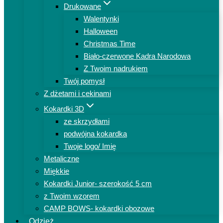
Drukowane
Walentynki
Halloween
Christmas Time
Biało-czerwone Kadra Narodowa
Z Twoim nadrukiem
Twój pomysł
Z dżetami i cekinami
Kokardki 3D
ze skrzydłami
podwójna kokardka
Twoje logo/ Imię
Metaliczne
Miękkie
Kokardki Junior- szerokość 5 cm
z Twoim wzorem
CAMP BOWS- kokardki obozowe
Odzież