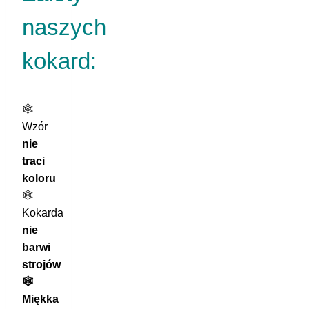
naszych
kokard:
🕸️
Wzór
nie
traci
koloru
🕸️
Kokarda
nie
barwi
strojów
🕸️
Miękka