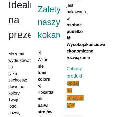
Idealne
jest
Zalety
pakowana
na
w
naszych
osobne
pudełko
prezent!
kokard:
💀
Wysokojakościowe
ekonomiczne
🫧
Możemy
rozwiązanie
Wzór
wydrukować,
nie
co
Zobacz
traci
tylko
produkt
koloru
zechcesz:
Dodaj
🫧
dowolne
do
Kokarda
kolory,
koszyka
nie
Twoje
barwi
logo,
strojów
nazwę