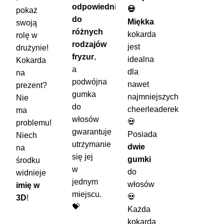
odpowiednia
💀
pokaż
do
Miękka
swoją
różnych
kokarda
rolę w
rodzajów
jest
drużynie!
fryzur
,
idealna
Kokarda
a
dla
na
podwójna
nawet
prezent?
gumka
najmniejszych
Nie
do
cheerleaderek
ma
włosów
💀
problemu!
gwarantuje
Posiada
Niech
utrzymanie
dwie
na
się jej
gumki
środku
w
do
widnieje
jednym
włosów
imię w
miejscu.
💀
3D
!
💝
Każda
kokarda