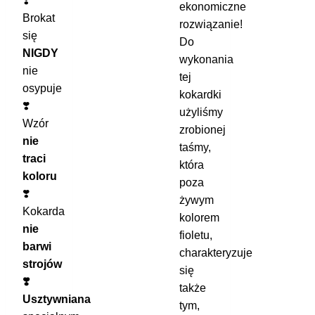
❣️
ekonomiczne
Brokat
rozwiązanie!
się
Do
NIGDY
wykonania
nie
tej
osypuje
kokardki
❣️
użyliśmy
Wzór
zrobionej
nie
taśmy,
traci
która
koloru
poza
❣️
żywym
Kokarda
kolorem
nie
fioletu,
barwi
charakteryzuje
strojów
się
❣️
także
Usztywniana
tym,