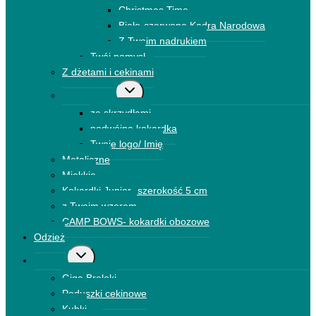
Christmas Time
Biało-czerwone Kadra Narodowa
Z Twoim nadrukiem
Twój pomysł
Z dżetami i cekinami
Przełącz
Kokardki 3D
menu
ze skrzydłami
podrzędne
podwójna kokardka
Twoje logo/ Imię
Metaliczne
Miękkie
Kokardki Junior- szerokość 5 cm
z Twoim wzorem
CAMP BOWS- kokardki obozowe
Odzież
Przełącz
Dodatki
menu
Giga Breloki
podrzędne
Poduszki cekinowe
Kubki