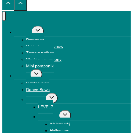
Przełącz
Pompony
menu
Pompony
podrzędne
Próbniki pomponów
Zestaw próbny
Worki na pompony
Mini pomponiki
Przełącz
Kokardki
menu
Odblaskowe
podrzędne
Dance Bows
Przełącz
Brokatowe
menu
LEVEL7
podrzędne
Przełącz
Drukowane
menu
Walentynki
podrzędne
Halloween