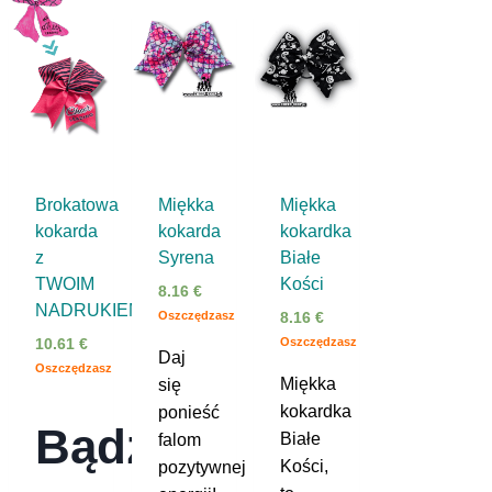
Brokatowa
Miękka
Miękka
kokarda
kokarda
kokardka
z
Syrena
Białe
TWOIM
Kości
8.16
€
NADRUKIEM
Oszczędzasz
8.16
€
Oszczędzasz
10.61
€
Daj
Oszczędzasz
Miękka
się
kokardka
ponieść
Bądź
Białe
falom
Kości,
pozytywnej