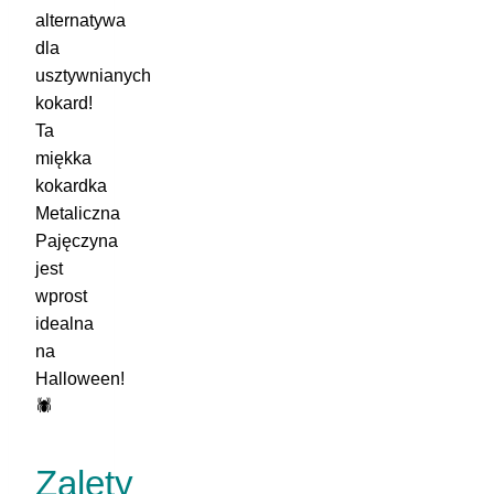
alternatywa
dla
usztywnianych
kokard!
Ta
miękka
kokardka
Metaliczna
Pajęczyna
jest
wprost
idealna
na
Halloween!
🕷️
Zalety