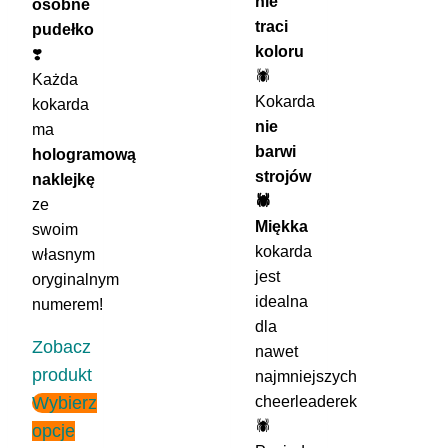
nie
osobne
traci
pudełko
koloru
❣️
🕷️
Każda
Kokarda
kokarda
nie
ma
barwi
hologramową
strojów
naklejkę
🕷️
ze
Miękka
swoim
kokarda
własnym
jest
oryginalnym
idealna
numerem!
dla
Zobacz
nawet
produkt
najmniejszych
Wybierz
cheerleaderek
🕷️
opcje