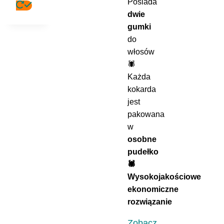
Posiada
Ten
dwie
produkt
gumki
ma
do
wiele
włosów
wariantów.
🕷️
Opcje
Każda
można
kokarda
wybrać
jest
na
pakowana
stronie
w
produktu
osobne
pudełko
🕷️
Wysokojakościowe
ekonomiczne
rozwiązanie
Zobacz