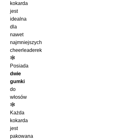
kokarda
jest
idealna
dla
nawet
najmniejszych
cheerleaderek
🕸️
Posiada
dwie
gumki
do
włosów
🕸️
Każda
kokarda
jest
pakowana