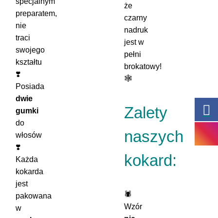
specjalnym
że
preparatem,
czarny
nie
nadruk
traci
jest w
swojego
pełni
kształtu
brokatowy!
❣️
🕸️
Posiada
dwie
Zalety
gumki
do
naszych
włosów
❣️
kokard:
Każda
kokarda
jest
🕷️
pakowana
Wzór
w