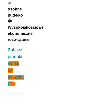
w
osobne
pudełko
🕸️
Wysokojakościowe
ekonomiczne
rozwiązanie
Zobacz
produkt
Dodaj
do
koszyka