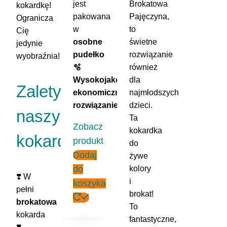
jest
Brokatowa
kokardkę!
pakowana
Pajęczyna,
Ogranicza
w
to
Cię
osobne
świetne
jedynie
pudełko
rozwiązanie
wyobraźnia!
🫧
również
Wysokojakościowe
dla
Zalety
ekonomiczne
najmłodszych
rozwiązanie
dzieci.
naszych
Ta
Zobacz
kokardka
kokard:
produkt
do
Dodaj
żywe
do
kolory
❣️ W
i
koszyka
pełni
brokat!
brokatowa
To
kokarda
fantastyczne,