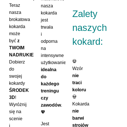
Teraz
nasza
Zalety
nasza
kokarda
brokatowa
jest
naszych
kokarda
trwała
może
i
kokard:
być
z
odporna
TWOIM
na
NADRUKIEM
!
intensywne
💀
Dobierz
użytkowanie,
Wzór
do
idealna
nie
swojej
do
traci
kokardy
każdego
koloru
ŚRODEK
treningu
💀
3D
!
czy
Kokarda
Wyróżnij
zawodów
.
nie
się na
💖
barwi
scenie
Jest
strojów
i