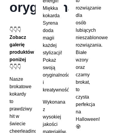
to
energii!
oryginalna!
rozwiązanie
Miękka
dla
kokarda
osób
Syrena
👇👇👇
lubiących
doda
Zobacz
nieszablonowe
magii
galerię
rozwiązania.
każdej
produktów
Białe
stylizacji!
poniżej
wzory
Pokaż
👇👇👇
oraz
swoją
czarny
oryginalność
Nasze
brokat,
i
brokatowe
to
kreatywność! 🎀
kokardy
czysta
to
Wykonana
perfekcja
prawdziwy
z
na
hit w
wysokiej
Halloween!
świecie
jakości
🧟
cheerleadingu!
materiałów,