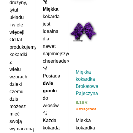
🫧
drużyny,
Miękka
tytuł
kokarda
układu
jest
i wiele
idealna
więcej!
dla
Od lat
nawet
produkujemy
najmniejszych
kokardki
cheerleaderek
z
🫧
wielu
Miękka
Posiada
wzorach,
kokardka
dwie
dzięki
Brokatowa
gumki
czemu
Pajęczyna
do
dziś
8.16
€
włosów
możesz
Oszczędzasz
🫧
mieć
Każda
Miękka
swoją
kokarda
kokardka
wymarzoną