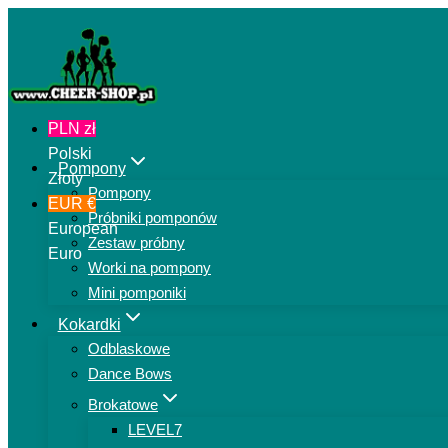
Przejdź
do
treści
PLN zł
Polski
Pompony
Złoty
Pompony
EUR €
Próbniki pomponów
European
Zestaw próbny
Euro
Worki na pompony
Mini pomponiki
Kokardki
Odblaskowe
Dance Bows
Brokatowe
LEVEL7