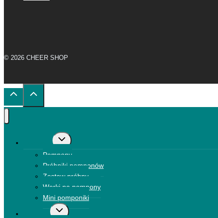
© 2026 CHEER SHOP
Przełącz
Pompony
menu
Pompony
podrzędne
Próbniki pomponów
Zestaw próbny
Worki na pompony
Mini pomponiki
Przełącz
Kokardki