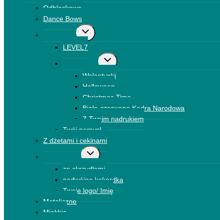
menu
Odblaskowe
podrzędne
Dance Bows
Przełącz
Brokatowe
menu
LEVEL7
podrzędne
Przełącz
Drukowane
menu
Walentynki
podrzędne
Halloween
Christmas Time
Biało-czerwone Kadra Narodowa
Z Twoim nadrukiem
Twój pomysł
Z dżetami i cekinami
Przełącz
Kokardki 3D
menu
ze skrzydłami
podrzędne
podwójna kokardka
Twoje logo/ Imię
Metaliczne
Miękkie