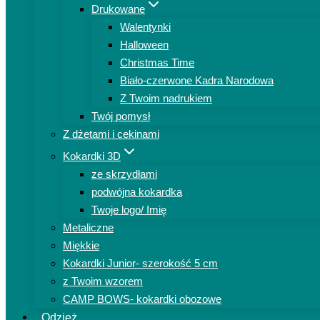
Drukowane
Walentynki
Halloween
Christmas Time
Biało-czerwone Kadra Narodowa
Z Twoim nadrukiem
Twój pomysł
Z dżetami i cekinami
Kokardki 3D
ze skrzydłami
podwójna kokardka
Twoje logo/ Imię
Metaliczne
Miękkie
Kokardki Junior- szerokość 5 cm
z Twoim wzorem
CAMP BOWS- kokardki obozowe
Odzież