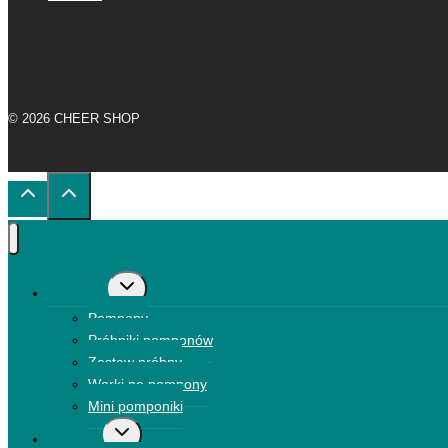
© 2026 CHEER SHOP
Przełącz
Pompony
menu
Pompony
podrzędne
Próbniki pomponów
Zestaw próbny
Worki na pompony
Mini pomponiki
Przełącz
Kokardki