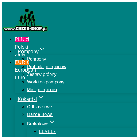
Przejdź
do
treści
PLN zł
Polski
Pompony
Złoty
Pompony
EUR €
Próbniki pomponów
European
Zestaw próbny
Euro
Worki na pompony
Mini pomponiki
Kokardki
Odblaskowe
Dance Bows
Brokatowe
LEVEL7