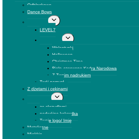
menu
Odblaskowe
podrzędne
Dance Bows
Przełącz
Brokatowe
menu
LEVEL7
podrzędne
Przełącz
Drukowane
menu
Walentynki
podrzędne
Halloween
Christmas Time
Biało-czerwone Kadra Narodowa
Z Twoim nadrukiem
Twój pomysł
Z dżetami i cekinami
Przełącz
Kokardki 3D
menu
ze skrzydłami
podrzędne
podwójna kokardka
Twoje logo/ Imię
Metaliczne
Miękkie