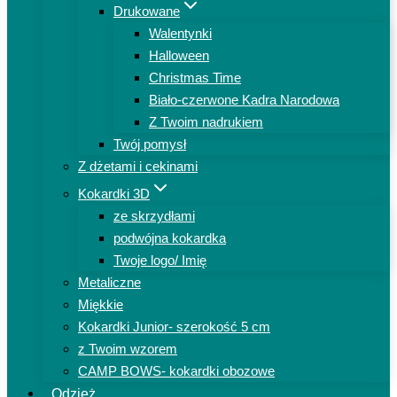
Drukowane
Walentynki
Halloween
Christmas Time
Biało-czerwone Kadra Narodowa
Z Twoim nadrukiem
Twój pomysł
Z dżetami i cekinami
Kokardki 3D
ze skrzydłami
podwójna kokardka
Twoje logo/ Imię
Metaliczne
Miękkie
Kokardki Junior- szerokość 5 cm
z Twoim wzorem
CAMP BOWS- kokardki obozowe
Odzież