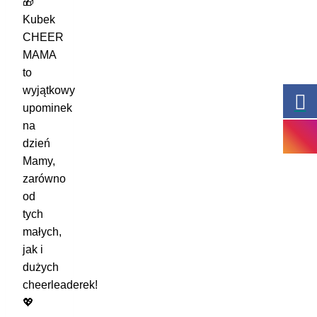
🎁
Kubek
CHEER
MAMA
to
wyjątkowy
upominek
na
dzień
Mamy,
zarówno
od
tych
małych,
jak i
dużych
cheerleaderek!
💖