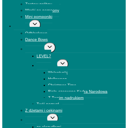
Zestaw próbny
Worki na pompony
Mini pomponiki
Przełącz
Kokardki
menu
Odblaskowe
podrzędne
Dance Bows
Przełącz
Brokatowe
menu
LEVEL7
podrzędne
Przełącz
Drukowane
menu
Walentynki
podrzędne
Halloween
Christmas Time
Biało-czerwone Kadra Narodowa
Z Twoim nadrukiem
Twój pomysł
Z dżetami i cekinami
Przełącz
Kokardki 3D
menu
ze skrzydłami