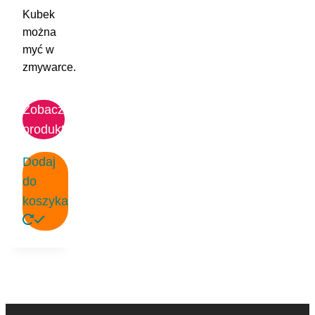
Kubek
można
myć w
zmywarce.
Zobacz
produkt
Dodaj
do
koszyka