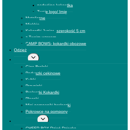
podrzędne
podwójna kokardka
Twoje logo/ Imię
Metaliczne
Miękkie
Kokardki Junior- szerokość 5 cm
z Twoim wzorem
CAMP BOWS- kokardki obozowe
Odzież
Przełącz
Dodatki
menu
Giga Breloki
podrzędne
Poduszki cekinowe
Kubki
Przypinki
Breloczki Kokardki
Plecaki
Mini pomponiki breloczki
Pokrowce na pompony
Przełącz
CHEER BOX
menu
CHEER BOX Dzień Dziecka