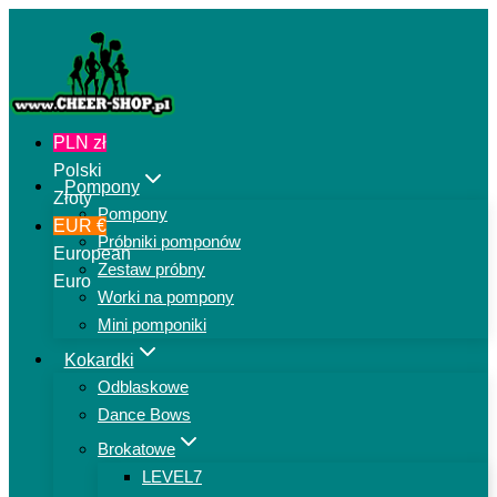
Przejdź
do
treści
PLN zł
Polski
Pompony
Złoty
Pompony
EUR €
Próbniki pomponów
European
Zestaw próbny
Euro
Worki na pompony
Mini pomponiki
Kokardki
Odblaskowe
Dance Bows
Brokatowe
LEVEL7