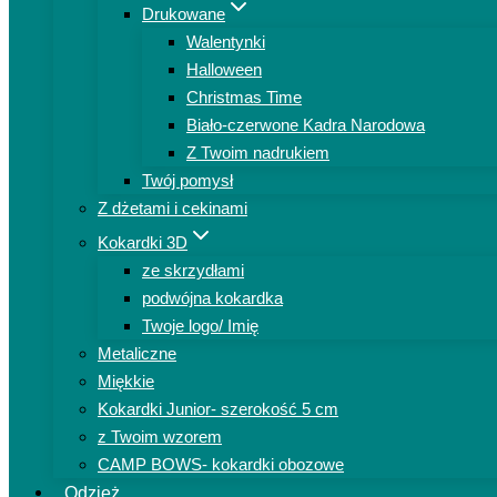
Drukowane
Walentynki
Halloween
Christmas Time
Biało-czerwone Kadra Narodowa
Z Twoim nadrukiem
Twój pomysł
Z dżetami i cekinami
Kokardki 3D
ze skrzydłami
podwójna kokardka
Twoje logo/ Imię
Metaliczne
Miękkie
Kokardki Junior- szerokość 5 cm
z Twoim wzorem
CAMP BOWS- kokardki obozowe
Odzież