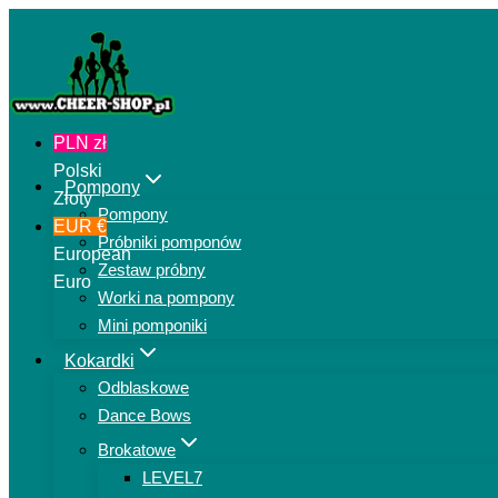
Przejdź
do
treści
PLN zł
Polski
Pompony
Złoty
Pompony
EUR €
Próbniki pomponów
European
Zestaw próbny
Euro
Worki na pompony
Mini pomponiki
Kokardki
Odblaskowe
Dance Bows
Brokatowe
LEVEL7