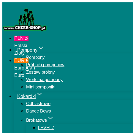
Przejdź
do
treści
PLN zł
Polski
Pompony
Złoty
Pompony
EUR €
Próbniki pomponów
European
Zestaw próbny
Euro
Worki na pompony
Mini pomponiki
Kokardki
Odblaskowe
Dance Bows
Brokatowe
LEVEL7