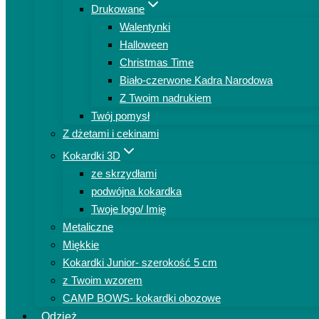
Drukowane
Walentynki
Halloween
Christmas Time
Biało-czerwone Kadra Narodowa
Z Twoim nadrukiem
Twój pomysł
Z dżetami i cekinami
Kokardki 3D
ze skrzydłami
podwójna kokardka
Twoje logo/ Imię
Metaliczne
Miękkie
Kokardki Junior- szerokość 5 cm
z Twoim wzorem
CAMP BOWS- kokardki obozowe
Odzież