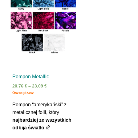
Pompon Metallic
Zakres
20.76
€
–
23.09
€
cen:
Oszczędzasz
od
Pompon “amerykański” z
20.76 €
do
metalicznej folii, który
23.09 €
najbardziej ze wszystkich
odbija światło
🌈