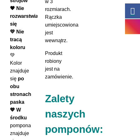
strojów
w 3
🧡 Nie
rozmiarach.
rozwarstwiają
Rączka
się
umiejscowiona
💛 Nie
jest
tracą
wewnątrz.
koloru
Produkt
💚
robiony
Kolor
jest na
znajduje
zamówienie.
się
po
obu
stronach
Zalety
paska
💙 W
naszych
środku
pompona
pomponów:
znajduje