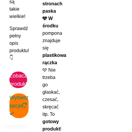
są
stronach
takie
paska
wielkie!
🩵 W
środku
Sprawdź
pompona
pełny
znajduje
opis
się
produktu!
plastikowa
👇
rączka
🩵 Nie
Zobacz
trzeba
produkt
go
głaskać,
Wybierz
czesać,
opcje
skręcać
itp. To
Ten
gotowy
produkt
produkt
!