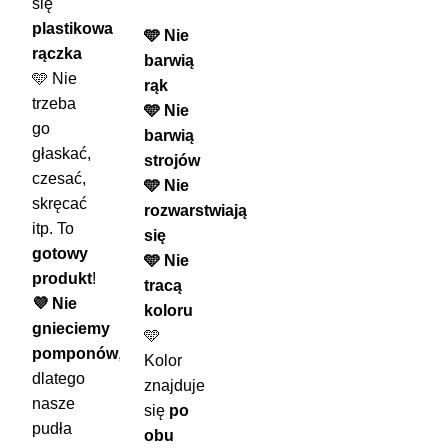
się
plastikowa
🩵 Nie
rączka
barwią
🩵 Nie
rąk
trzeba
🩵 Nie
go
barwią
głaskać,
strojów
czesać,
🩵 Nie
skręcać
rozwarstwiają
itp. To
się
gotowy
🩵 Nie
produkt
!
tracą
💜 Nie
koloru
gnieciemy
🩵
pomponów
,
Kolor
dlatego
znajduje
nasze
się
po
pudła
obu