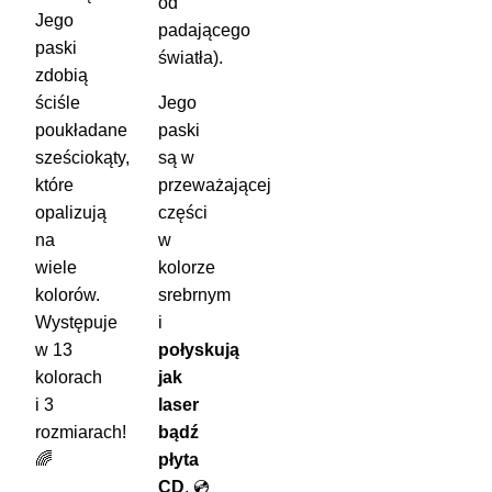
od
Jego
padającego
paski
światła).
zdobią
ściśle
Jego
poukładane
paski
sześciokąty,
są w
które
przeważającej
opalizują
części
na
w
wiele
kolorze
kolorów.
srebrnym
Występuje
i
w 13
połyskują
kolorach
jak
i 3
laser
rozmiarach!
bądź
🌈
płyta
CD
. 💿