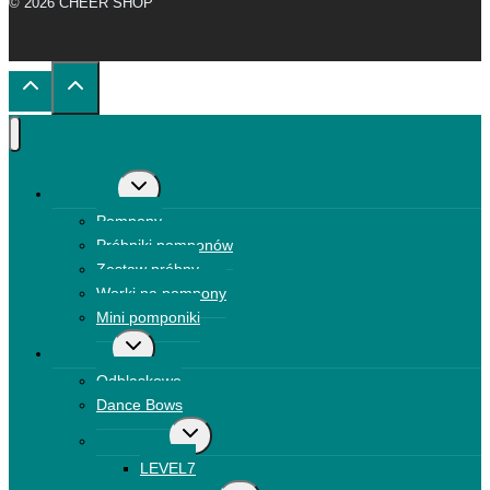
© 2026 CHEER SHOP
Przełącz
Pompony
menu
Pompony
podrzędne
Próbniki pomponów
Zestaw próbny
Worki na pompony
Mini pomponiki
Przełącz
Kokardki
menu
Odblaskowe
podrzędne
Dance Bows
Przełącz
Brokatowe
menu
LEVEL7
podrzędne