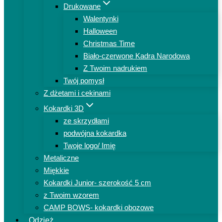
Drukowane
Walentynki
Halloween
Christmas Time
Biało-czerwone Kadra Narodowa
Z Twoim nadrukiem
Twój pomysł
Z dżetami i cekinami
Kokardki 3D
ze skrzydłami
podwójna kokardka
Twoje logo/ Imię
Metaliczne
Miękkie
Kokardki Junior- szerokość 5 cm
z Twoim wzorem
CAMP BOWS- kokardki obozowe
Odzież