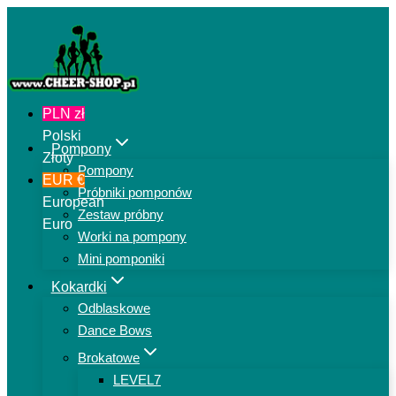
Przejdź
do
treści
PLN zł
Polski
Pompony
Złoty
Pompony
EUR €
Próbniki pomponów
European
Zestaw próbny
Euro
Worki na pompony
Mini pomponiki
Kokardki
Odblaskowe
Dance Bows
Brokatowe
LEVEL7