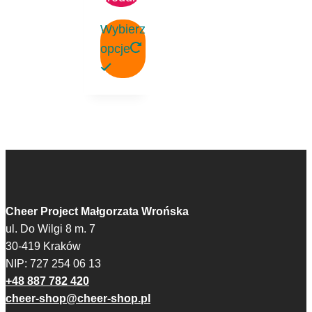
Wybierz
opcje
Ten
produkt
ma
wiele
wariantów.
Opcje
można
wybrać
Cheer Project Małgorzata Wrońska
na
ul. Do Wilgi 8 m. 7
stronie
30-419 Kraków
produktu
NIP: 727 254 06 13
+48 887 782 420
cheer-shop@cheer-shop.pl