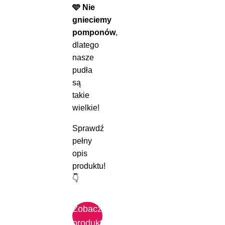
ma
🩵 Nie
wiele
gnieciemy
wariantów.
pomponów
,
Opcje
dlatego
można
nasze
wybrać
pudła
na
są
stronie
takie
produktu
wielkie!
Sprawdź
pełny
opis
produktu!
👇
Zobacz
produkt