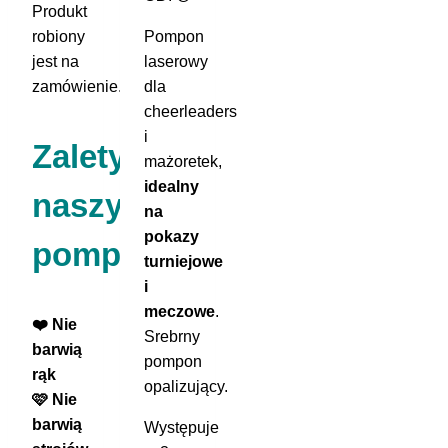
Produkt
robiony
Pompon
jest na
laserowy
zamówienie.
dla
cheerleaders
i
Zalety
mażoretek,
idealny
naszych
na
pokazy
pomponów:
turniejowe
i
meczowe
.
❤️ Nie
Srebrny
barwią
pompon
rąk
opalizujący.
🩷 Nie
barwią
Występuje