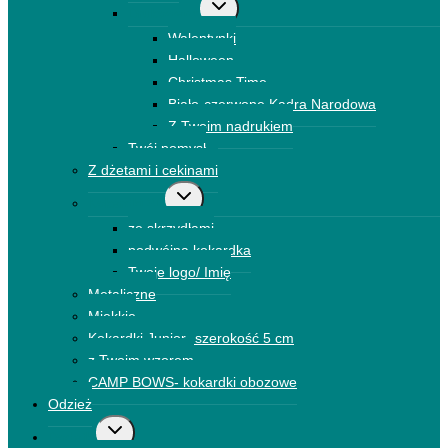
Przełącz
Drukowane
menu
Walentynki
podrzędne
Halloween
Christmas Time
Biało-czerwone Kadra Narodowa
Z Twoim nadrukiem
Twój pomysł
Z dżetami i cekinami
Przełącz
Kokardki 3D
menu
ze skrzydłami
podrzędne
podwójna kokardka
Twoje logo/ Imię
Metaliczne
Miękkie
Kokardki Junior- szerokość 5 cm
z Twoim wzorem
CAMP BOWS- kokardki obozowe
Odzież
Przełącz
Dodatki