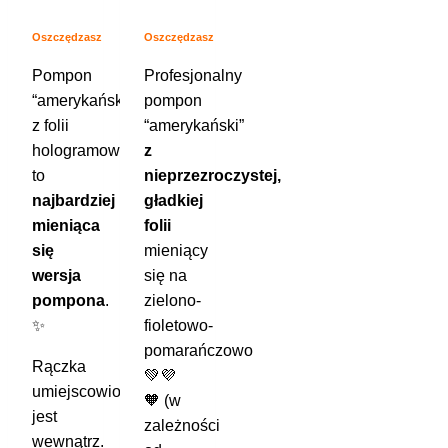
Zakres
Zakres
cen:
cen:
Oszczędzasz
Oszczędzasz
od
od
Pompon
Profesjonalny
19.83 €
20.76 €
do
do
“amerykański”
pompon
22.16 €
23.09 €
z folii
“amerykański”
hologramowej,
z
to
nieprzezroczystej,
najbardziej
gładkiej
mieniąca
folii
się
mieniący
wersja
się na
pompona
.
zielono-
✨
fioletowo-
pomarańczowo
Rączka
💚💜
umiejscowiona
🧡 (w
jest
zależności
wewnątrz.