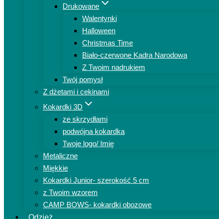
Drukowane
Walentynki
Halloween
Christmas Time
Biało-czerwone Kadra Narodowa
Z Twoim nadrukiem
Twój pomysł
Z dżetami i cekinami
Kokardki 3D
ze skrzydłami
podwójna kokardka
Twoje logo/ Imię
Metaliczne
Miękkie
Kokardki Junior- szerokość 5 cm
z Twoim wzorem
CAMP BOWS- kokardki obozowe
Odzież