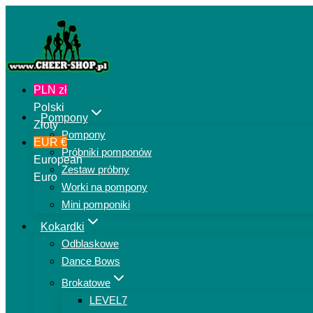
Przejdź
do
treści
PLN zł
Polski
Pompony
Złoty
Pompony
EUR €
Próbniki pomponów
European
Zestaw próbny
Euro
Worki na pompony
Mini pomponiki
Kokardki
Odblaskowe
Dance Bows
Brokatowe
LEVEL7