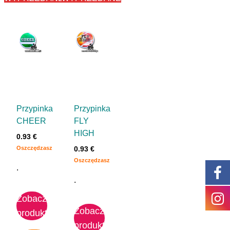
Przypinka
Przypinka
CHEER
FLY
HIGH
0.93
€
Oszczędzasz
0.93
€
Oszczędzasz
.
.
Zobacz
Zobacz
produkt
produkt