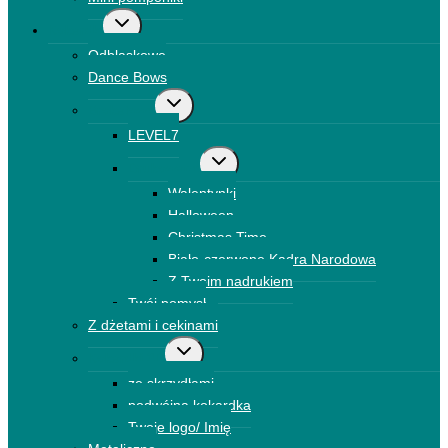
Przełącz
Kokardki
menu
Odblaskowe
podrzędne
Dance Bows
Przełącz
Brokatowe
menu
LEVEL7
podrzędne
Przełącz
Drukowane
menu
Walentynki
podrzędne
Halloween
Christmas Time
Biało-czerwone Kadra Narodowa
Z Twoim nadrukiem
Twój pomysł
Z dżetami i cekinami
Przełącz
Kokardki 3D
menu
ze skrzydłami
podrzędne
podwójna kokardka
Twoje logo/ Imię