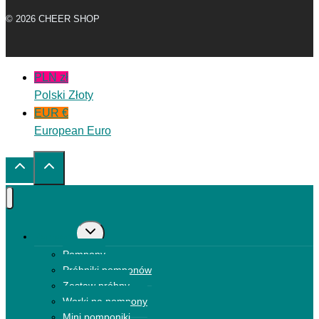
© 2026 CHEER SHOP
PLN zł
Polski Złoty
EUR €
European Euro
Przełącz
Pompony
menu
Pompony
podrzędne
Próbniki pomponów
Zestaw próbny
Worki na pompony
Mini pomponiki