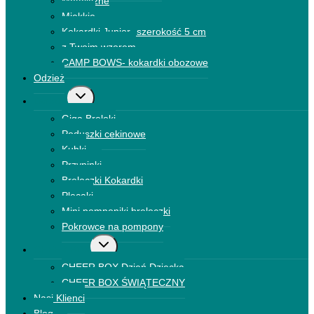
Metaliczne
Miękkie
Kokardki Junior- szerokość 5 cm
z Twoim wzorem
CAMP BOWS- kokardki obozowe
Odzież
Przełącz
Dodatki
menu
Giga Breloki
podrzędne
Poduszki cekinowe
Kubki
Przypinki
Breloczki Kokardki
Plecaki
Mini pomponiki breloczki
Pokrowce na pompony
Przełącz
CHEER BOX
menu
CHEER BOX Dzień Dziecka
podrzędne
CHEER BOX ŚWIĄTECZNY
Nasi Klienci
Blog