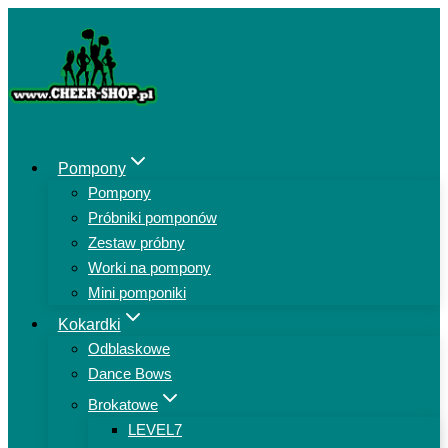
Przejdź
do
treści
Pompony
Pompony
Próbniki pomponów
Zestaw próbny
Worki na pompony
Mini pomponiki
Kokardki
Odblaskowe
Dance Bows
Brokatowe
LEVEL7