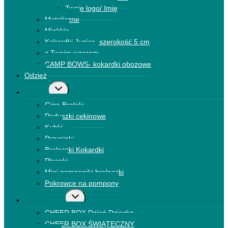
Twoje logo/ Imię
Metaliczne
Miękkie
Kokardki Junior- szerokość 5 cm
z Twoim wzorem
CAMP BOWS- kokardki obozowe
Odzież
Przełącz
Dodatki
menu
Giga Breloki
podrzędne
Poduszki cekinowe
Kubki
Przypinki
Breloczki Kokardki
Plecaki
Mini pomponiki breloczki
Pokrowce na pompony
Przełącz
CHEER BOX
menu
CHEER BOX Dzień Dziecka
podrzędne
CHEER BOX ŚWIĄTECZNY