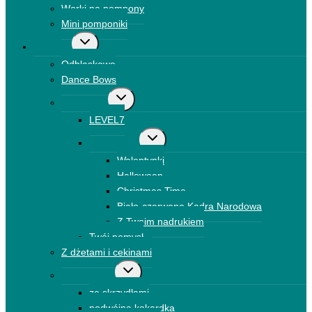
Worki na pompony
Mini pomponiki
Przełącz
Kokardki
menu
Odblaskowe
podrzędne
Dance Bows
Przełącz
Brokatowe
menu
LEVEL7
podrzędne
Przełącz
Drukowane
menu
Walentynki
podrzędne
Halloween
Christmas Time
Biało-czerwone Kadra Narodowa
Z Twoim nadrukiem
Twój pomysł
Z dżetami i cekinami
Przełącz
Kokardki 3D
menu
ze skrzydłami
podrzędne
podwójna kokardka