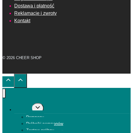
Dostawa i płatność
Reklamacje i zwroty
Kontakt
© 2026 CHEER SHOP
Przełącz
Pompony
menu
Pompony
podrzędne
Próbniki pomponów
Zestaw próbny