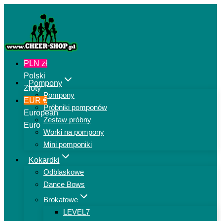
Przejdź
do
treści
PLN zł
Polski
Pompony
Złoty
Pompony
EUR €
Próbniki pomponów
European
Zestaw próbny
Euro
Worki na pompony
Mini pomponiki
Kokardki
Odblaskowe
Dance Bows
Brokatowe
LEVEL7