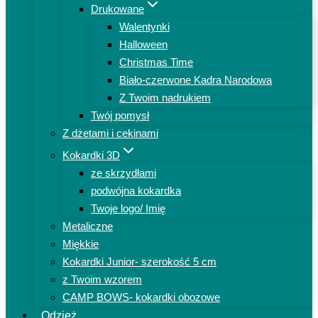
Drukowane
Walentynki
Halloween
Christmas Time
Biało-czerwone Kadra Narodowa
Z Twoim nadrukiem
Twój pomysł
Z dżetami i cekinami
Kokardki 3D
ze skrzydłami
podwójna kokardka
Twoje logo/ Imię
Metaliczne
Miękkie
Kokardki Junior- szerokość 5 cm
z Twoim wzorem
CAMP BOWS- kokardki obozowe
Odzież