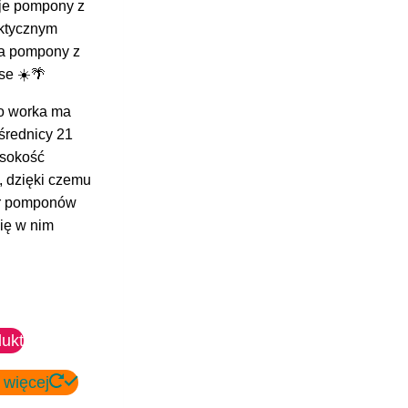
je pompony z
aktycznym
a pompony z
ise ☀️🌴
o worka ma
 średnicy 21
ysokość
, dzięki czemu
ar pomponów
się w nim
ukt
 więcej