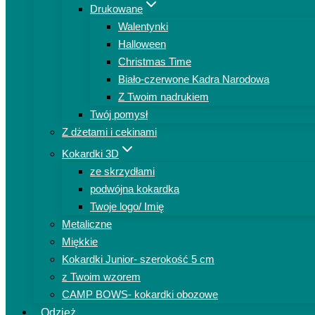
Drukowane
Walentynki
Halloween
Christmas Time
Biało-czerwone Kadra Narodowa
Z Twoim nadrukiem
Twój pomysł
Z dżetami i cekinami
Kokardki 3D
ze skrzydłami
podwójna kokardka
Twoje logo/ Imię
Metaliczne
Miękkie
Kokardki Junior- szerokość 5 cm
z Twoim wzorem
CAMP BOWS- kokardki obozowe
Odzież