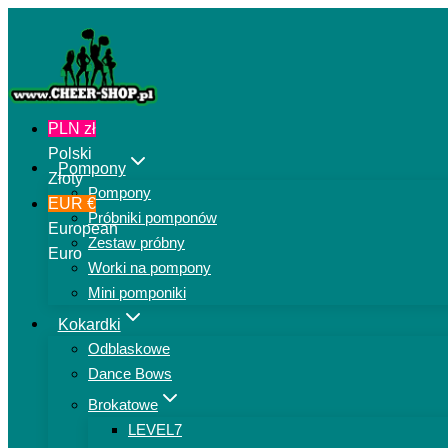
Przejdź
do
treści
PLN zł
Polski
Pompony
Złoty
Pompony
EUR €
Próbniki pomponów
European
Zestaw próbny
Euro
Worki na pompony
Mini pomponiki
Kokardki
Odblaskowe
Dance Bows
Brokatowe
LEVEL7