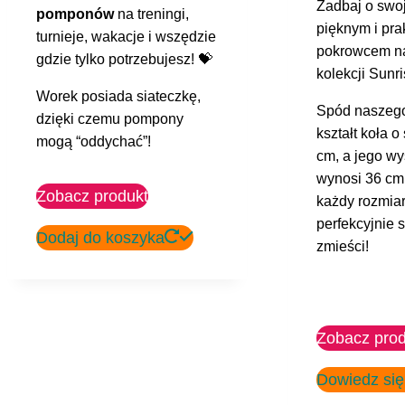
Zadbaj o swo
pomponów
na treningi,
pięknym i pr
turnieje, wakacje i wszędzie
pokrowcem n
gdzie tylko potrzebujesz! 💝
kolekcji Sunr
Worek posiada siateczkę,
Spód naszeg
dzięki czemu pompony
kształt koła o
mogą “oddychać”!
cm, a jego w
wynosi 36 cm
Zobacz produkt
każdy rozmi
perfekcyjnie 
Dodaj do koszyka
zmieści!
Zobacz prod
Dowiedz się