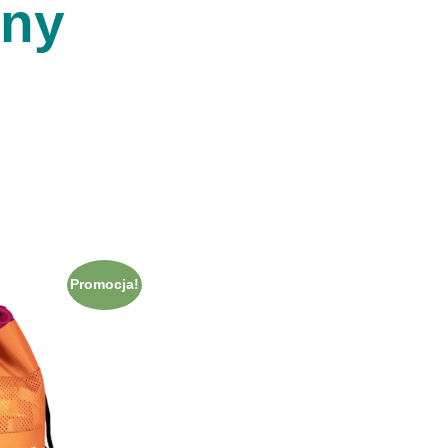
ony
Promocja!