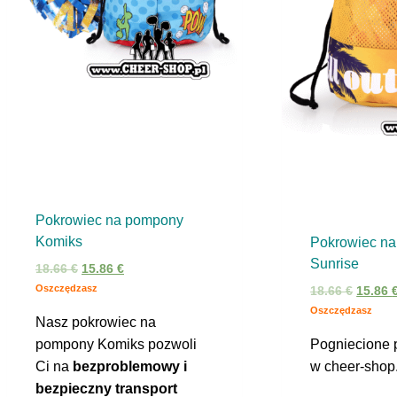
Pokrowiec na pompony
Komiks
Pokrowiec n
Sunrise
Pierwotna
Aktualna
18.66
€
15.86
€
cena
cena
Oszczędzasz
Pierwo
18.66
€
15.86
wynosiła:
wynosi:
cena
Oszczędzasz
Nasz pokrowiec na
18.66 €.
15.86 €.
wynosi
pompony Komiks pozwoli
Pogniecione
18.66 €
Ci na
bezproblemowy i
w cheer-shop.
bezpieczny transport