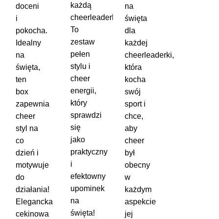
każdą
doceni
na
cheerleaderkę.
i
święta
To
pokocha.
dla
zestaw
Idealny
każdej
pełen
na
cheerleaderki,
stylu i
święta,
która
cheer
ten
kocha
energii,
box
swój
który
zapewnia
sport i
sprawdzi
cheer
chce,
się
styl na
aby
jako
co
cheer
praktyczny
dzień i
był
i
motywuje
obecny
efektowny
do
w
upominek
działania!
każdym
na
Elegancka
aspekcie
święta!
cekinowa
jej