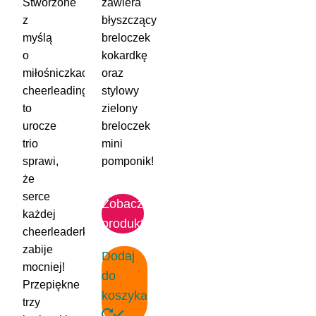
Stworzone
zawiera
z
błyszczący
myślą
breloczek
o
kokardkę
miłośniczkach
oraz
cheerleadingu,
stylowy
to
zielony
urocze
breloczek
trio
mini
sprawi,
pomponik!
że
serce
Zobacz
każdej
produkt
cheerleaderki
zabije
Dodaj
mocniej!
do
Przepiękne
koszyka
trzy