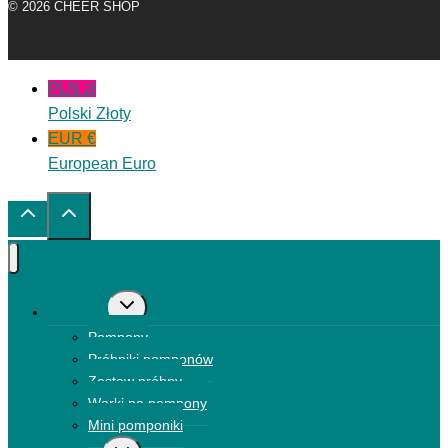
© 2026 CHEER SHOP
PLN zł
Polski Złoty
EUR €
European Euro
Przełącz
Pompony
menu
Pompony
podrzędne
Próbniki pomponów
Zestaw próbny
Worki na pompony
Mini pomponiki