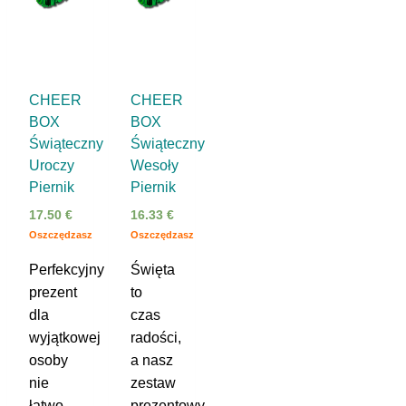
CHEER
CHEER
BOX
BOX
Świąteczny
Świąteczny
Uroczy
Wesoły
Piernik
Piernik
17.50
€
16.33
€
Oszczędzasz
Oszczędzasz
Perfekcyjny
Święta
prezent
to
dla
czas
wyjątkowej
radości,
osoby
a nasz
nie
zestaw
łatwo
prezentowy