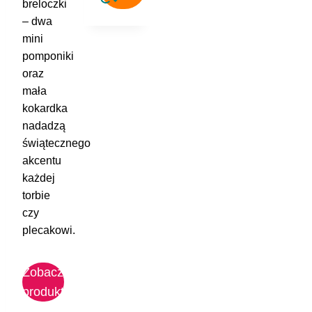
breloczki
– dwa
mini
pomponiki
oraz
mała
kokardka
nadadzą
świątecznego
akcentu
każdej
torbie
czy
plecakowi.
Zobacz
produkt