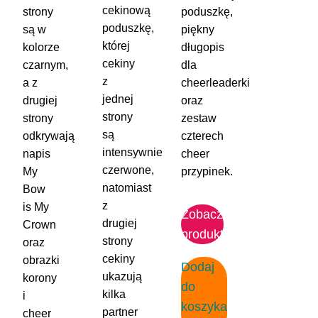
cekinową
strony
poduszkę,
poduszkę,
są w
piękny
której
kolorze
długopis
cekiny
czarnym,
dla
z
a z
cheerleaderki
jednej
drugiej
oraz
strony
strony
zestaw
są
odkrywają
czterech
intensywnie
napis
cheer
czerwone,
My
przypinek.
natomiast
Bow
z
is My
Zobacz
drugiej
Crown
produkt
strony
oraz
cekiny
obrazki
Dodaj
ukazują
korony
do
kilka
i
koszyka
partner
cheer