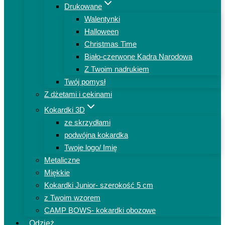
Drukowane
Walentynki
Halloween
Christmas Time
Biało-czerwone Kadra Narodowa
Z Twoim nadrukiem
Twój pomysł
Z dżetami i cekinami
Kokardki 3D
ze skrzydłami
podwójna kokardka
Twoje logo/ Imię
Metaliczne
Miękkie
Kokardki Junior- szerokość 5 cm
z Twoim wzorem
CAMP BOWS- kokardki obozowe
Odzież