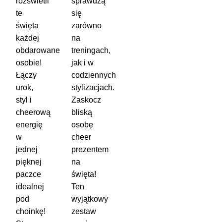
rozświetli
sprawdzą
te
się
święta
zarówno
każdej
na
obdarowanej
treningach,
osobie!
jak i w
Łączy
codziennych
urok,
stylizacjach.
styl i
Zaskocz
cheerową
bliską
energię
osobę
w
cheer
jednej
prezentem
pięknej
na
paczce
święta!
idealnej
Ten
pod
wyjątkowy
choinkę!
zestaw