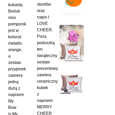
stuntów
kokardy.
oraz
Brelok
napis I
mini
LOVE
pomponik
CHEER.
jest w
Poza
kolorze
poduszką
metallic
ten
orange,
świąteczny
a
zestaw
zestaw
prezentowy
przypinek
zawiera
zawiera
ceramiczny
jedną
kubek
dużą z
z
napisem
napisem
My
MERRY
Bow
CHEER
is My