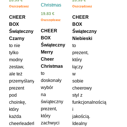
20.99
€
20.99
€
Christmas
Oszczędzasz
Oszczędzasz
19.83
€
CHEER
CHEER
Oszczędzasz
BOX
BOX
CHEER
Świąteczny
Świąteczny
BOX
Czarny
Niebieski
Świąteczny
to nie
to
Merry
tylko
prezent,
Cheer
modny
który
Christmas
zestaw,
łączy
to
ale też
w
doskonały
przemyślany
sobie
wybór
prezent
cheerowy
na
pod
styl z
świąteczny
choinkę,
funkcjonalnością
prezent,
który
i
który
każda
jakością.
zachwyci
cheerleaderka
Idealny