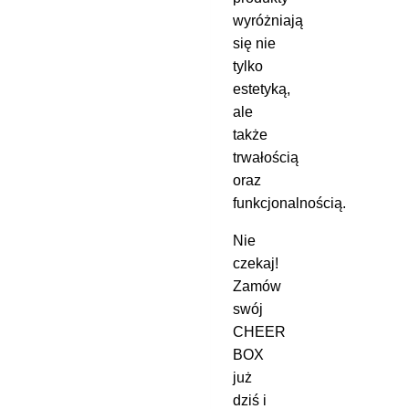
wyróżniają
się nie
tylko
estetyką,
ale
także
trwałością
oraz
funkcjonalnością.
Nie
czekaj!
Zamów
swój
CHEER
BOX
już
dziś i