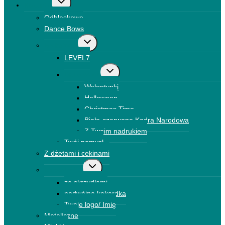
Przełącz
Kokardki
menu
Odblaskowe
podrzędne
Dance Bows
Przełącz
Brokatowe
menu
LEVEL7
podrzędne
Przełącz
Drukowane
menu
Walentynki
podrzędne
Halloween
Christmas Time
Biało-czerwone Kadra Narodowa
Z Twoim nadrukiem
Twój pomysł
Z dżetami i cekinami
Przełącz
Kokardki 3D
menu
ze skrzydłami
podrzędne
podwójna kokardka
Twoje logo/ Imię
Metaliczne