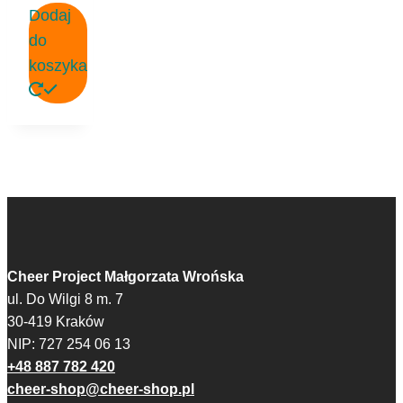
Dodaj
do
koszyka
Cheer Project Małgorzata Wrońska
ul. Do Wilgi 8 m. 7
30-419 Kraków
NIP: 727 254 06 13
+48 887 782 420
cheer-shop@cheer-shop.pl