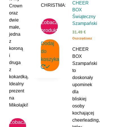
CHEER
CHRISTMAS.
Crown
BOX
oraz
Świąteczny
dwie
Zobacz
Szampański
małe,
produkt
31.49
€
jedna
Oszczędzasz
z
Dodaj
koroną
CHEER
do
i
BOX
koszyka
druga
Szampański
z
to
kokardką.
doskonały
Idealny
upominek
prezent
dla
na
bliskiej
Mikołajki!
osoby
kochającej
cheerleading,
Zobacz