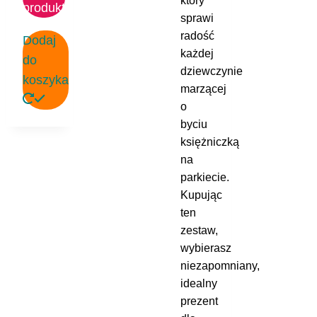
który
produkt
sprawi
radość
Dodaj
każdej
do
dziewczynie
koszyka
marzącej
o
byciu
księżniczką
na
parkiecie.
Kupując
ten
zestaw,
wybierasz
niezapomniany,
idealny
prezent