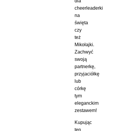
dla
cheerleaderki
na
święta
czy
też
Mikołajki.
Zachwyć
swoją
partnerkę,
przyjaciółkę
lub
córkę
tym
eleganckim
zestawem!
Kupując
ten