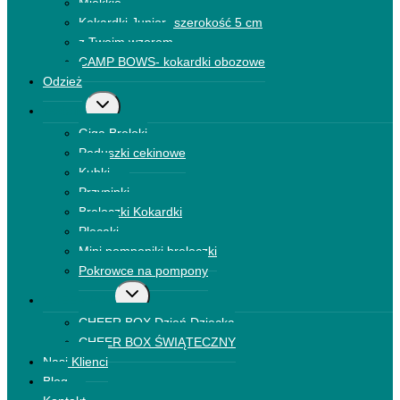
Miękkie
Kokardki Junior- szerokość 5 cm
z Twoim wzorem
CAMP BOWS- kokardki obozowe
Odzież
Przełącz
Dodatki
menu
Giga Breloki
podrzędne
Poduszki cekinowe
Kubki
Przypinki
Breloczki Kokardki
Plecaki
Mini pomponiki breloczki
Pokrowce na pompony
Przełącz
CHEER BOX
menu
CHEER BOX Dzień Dziecka
podrzędne
CHEER BOX ŚWIĄTECZNY
Nasi Klienci
Blog