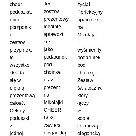
Ten
cheer
życia!
zestaw
poduszka,
Perfekcyjny
prezentowy
mini
upominek
idealnie
pomponik
na
sprawdzi
i
Mikołaja
się
zestaw
i
jako
przypinek,
wyśmienity
podarunek
to
podarunek
pod
wszystko
pod
choinkę
składa
choinkę!
oraz
się w
Zestaw
prezent
piękną
świąteczny,
na
prezentową
który
Mikołajki.
całość.
łączy
CHEER
Cekiny
w
BOX
poduszki
sobie
zawiera
z
cekinową
elegancką
jednej
elegancką