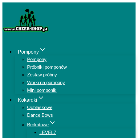
Przejdź
do
treści
Pompony
Pompony
Próbniki pomponów
Zestaw próbny
Worki na pompony
Mini pomponiki
Kokardki
Odblaskowe
Dance Bows
Brokatowe
LEVEL7