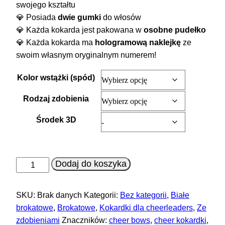
swojego kształtu
💎 Posiada
dwie gumki
do włosów
💎 Każda kokarda jest pakowana w
osobne pudełko
💎 Każda kokarda ma
hologramową naklejkę
ze
swoim własnym oryginalnym numerem!
Kolor wstążki (spód)
Rodzaj zdobienia
Środek 3D
ilość
Dodaj do koszyka
Kokarda
Brokatowa
SKU:
Brak danych
Kategorii:
Bez kategorii
,
Białe
z
brokatowe
,
Brokatowe
,
Kokardki dla cheerleaders
,
Ze
3
zdobieniami
Znaczników:
cheer bows
,
cheer kokardki
,