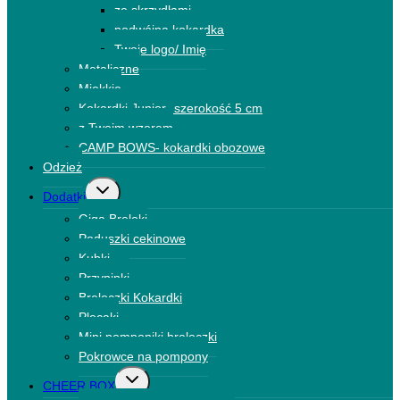
ze skrzydłami
podrzędne
podwójna kokardka
Twoje logo/ Imię
Metaliczne
Miękkie
Kokardki Junior- szerokość 5 cm
z Twoim wzorem
CAMP BOWS- kokardki obozowe
Odzież
Przełącz
Dodatki
menu
Giga Breloki
podrzędne
Poduszki cekinowe
Kubki
Przypinki
Breloczki Kokardki
Plecaki
Mini pomponiki breloczki
Pokrowce na pompony
Przełącz
CHEER BOX
menu