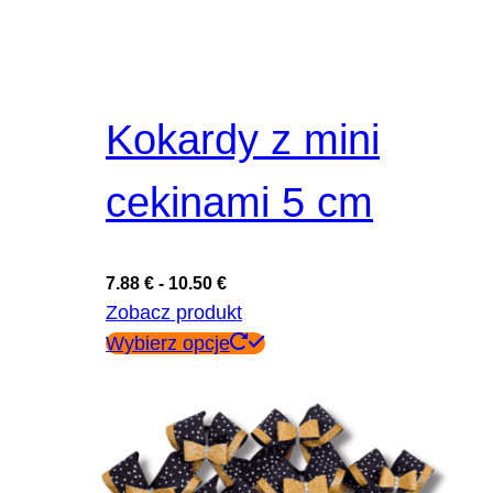
Kokardy z mini
cekinami 5 cm
7.88
€
-
10.50
€
Zobacz produkt
Ten
Wybierz opcje
produkt
ma
wiele
wariantów.
Opcje