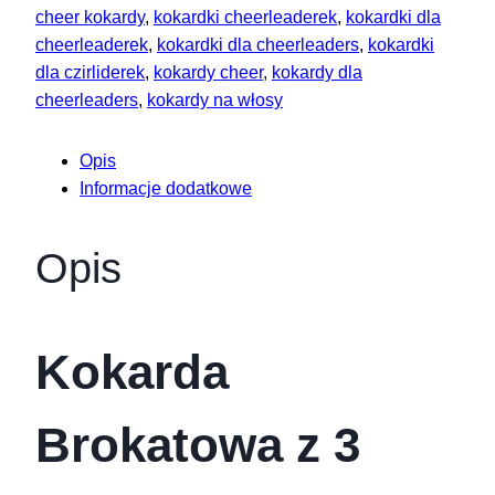
rzędami
cheer kokardy
,
kokardki cheerleaderek
,
kokardki dla
zdobień
cheerleaderek
,
kokardki dla cheerleaders
,
kokardki
dla czirliderek
,
kokardy cheer
,
kokardy dla
cheerleaders
,
kokardy na włosy
Opis
Informacje dodatkowe
Opis
Kokarda
Brokatowa z 3