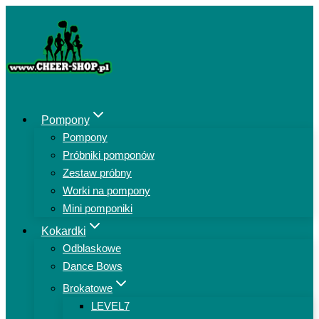
Przejdź
do
treści
Pompony
Pompony
Próbniki pomponów
Zestaw próbny
Worki na pompony
Mini pomponiki
Kokardki
Odblaskowe
Dance Bows
Brokatowe
LEVEL7