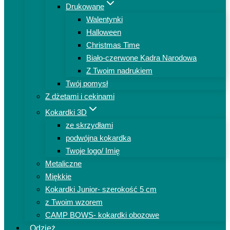
Drukowane
Walentynki
Halloween
Christmas Time
Biało-czerwone Kadra Narodowa
Z Twoim nadrukiem
Twój pomysł
Z dżetami i cekinami
Kokardki 3D
ze skrzydłami
podwójna kokardka
Twoje logo/ Imię
Metaliczne
Miękkie
Kokardki Junior- szerokość 5 cm
z Twoim wzorem
CAMP BOWS- kokardki obozowe
Odzież