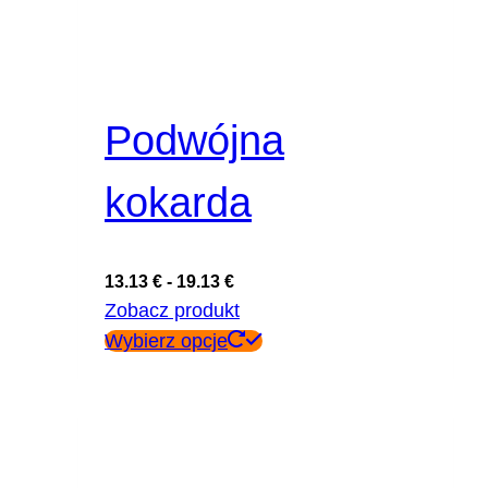
Podwójna
kokarda
13.13
€
-
19.13
€
Zobacz produkt
Ten
Wybierz opcje
produkt
ma
wiele
wariantów.
Opcje