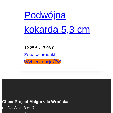
Podwójna
kokarda 5,3 cm
12.25
€
-
17.96
€
Zobacz produkt
Ten
Wybierz opcje
produkt
ma
wiele
wariantów.
Opcje
można
Cheer Project Małgorzata Wrońska
wybrać
ul. Do Wilgi 8 m. 7
na