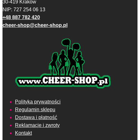
30-419 Kraków
stronie
NIP: 727 254 06 13
produktu
+48 887 782 420
cheer-shop@cheer-shop.pl
Polityka prywatności
Regulamin sklepu
Dostawa i płatność
Reklamacje i zwroty
Kontakt