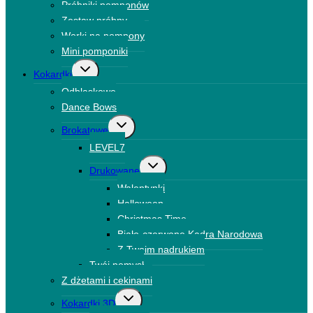
Próbniki pomponów
Zestaw próbny
Worki na pompony
Mini pomponiki
Przełącz
Kokardki
menu
Odblaskowe
podrzędne
Dance Bows
Przełącz
Brokatowe
menu
LEVEL7
podrzędne
Przełącz
Drukowane
menu
Walentynki
podrzędne
Halloween
Christmas Time
Biało-czerwone Kadra Narodowa
Z Twoim nadrukiem
Twój pomysł
Z dżetami i cekinami
Przełącz
Kokardki 3D
menu