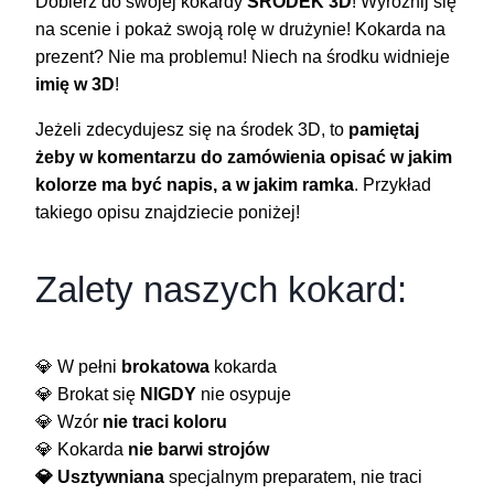
Dobierz do swojej kokardy
ŚRODEK 3D
! Wyróżnij się
na scenie i pokaż swoją rolę w drużynie! Kokarda na
prezent? Nie ma problemu! Niech na środku widnieje
imię w 3D
!
Jeżeli zdecydujesz się na środek 3D, to
pamiętaj
żeby w komentarzu do zamówienia opisać w jakim
kolorze ma być napis, a w jakim ramka
. Przykład
takiego opisu znajdziecie poniżej!
Zalety naszych kokard:
💎 W pełni
brokatowa
kokarda
💎 Brokat się
NIGDY
nie osypuje
💎 Wzór
nie traci koloru
💎 Kokarda
nie barwi strojów
💎 Usztywniana
specjalnym preparatem, nie traci