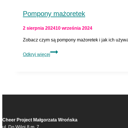
Pompony mażoretek
2 sierpnia 2024
10 września 2024
Zobacz czym są pompony mażoretek i jak ich używa
Pompony
Odkryj więcej
mażoretek
Cheer Project Małgorzata Wrońska
ul. Do Wilgi 8 m. 7