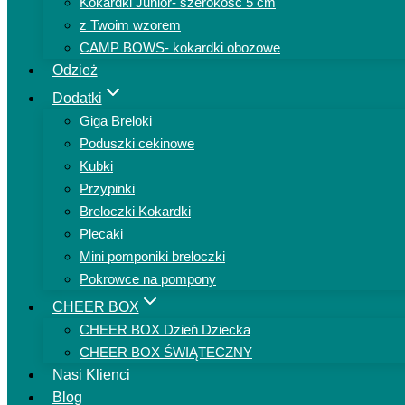
Kokardki Junior- szerokość 5 cm
z Twoim wzorem
CAMP BOWS- kokardki obozowe
Odzież
Dodatki
Giga Breloki
Poduszki cekinowe
Kubki
Przypinki
Breloczki Kokardki
Plecaki
Mini pomponiki breloczki
Pokrowce na pompony
CHEER BOX
CHEER BOX Dzień Dziecka
CHEER BOX ŚWIĄTECZNY
Nasi Klienci
Blog