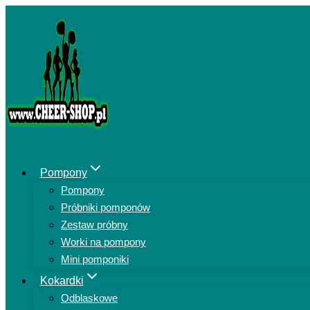
Przejdź
do
treści
Pompony
Pompony
Próbniki pomponów
Zestaw próbny
Worki na pompony
Mini pomponiki
Kokardki
Odblaskowe