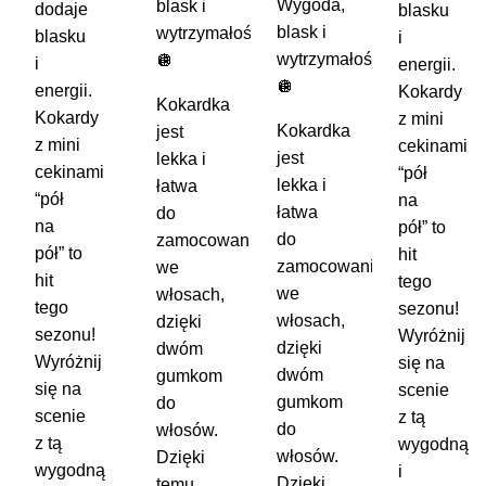
Wygoda,
blask i
dodaje
blasku
blask i
wytrzymałość!
blasku
i
wytrzymałość!
🪩
i
energii.
🪩
energii.
Kokardy
Kokardka
Kokardy
z mini
Kokardka
jest
z mini
cekinami
jest
lekka i
cekinami
“pół
lekka i
łatwa
“pół
na
łatwa
do
na
pół” to
do
zamocowania
pół” to
hit
zamocowania
we
hit
tego
we
włosach,
tego
sezonu!
włosach,
dzięki
sezonu!
Wyróżnij
dzięki
dwóm
Wyróżnij
się na
dwóm
gumkom
się na
scenie
gumkom
do
scenie
z tą
do
włosów.
z tą
wygodną
włosów.
Dzięki
wygodną
i
Dzięki
temu