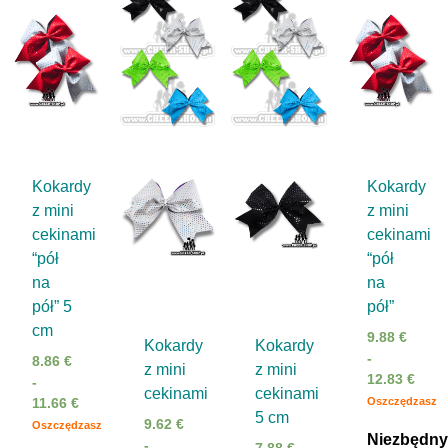
Kokardy
Kokardy
z mini
z mini
cekinami
cekinami
“pół
“pół
na
na
pół” 5
pół”
cm
9.88
€
Kokardy
Kokardy
-
8.86
€
z mini
z mini
12.83
€
-
cekinami
cekinami
Oszczędzasz
11.66
€
5 cm
9.62
€
Oszczędzasz
Niezbędny
-