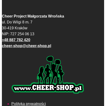
Opcje
można
można
wybrać
wybrać
na
Cheer Project Małgorzata Wrońska
na
stronie
ul. Do Wilgi 8 m. 7
stronie
produktu
30-419 Kraków
produktu
NIP: 727 254 06 13
+48 887 782 420
cheer-shop@cheer-shop.pl
Polityka prywatności