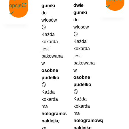
opcje
dwie
gumki
gumki
do
Ten
do
włosów
Ten
produkt
włosów
🪞
produkt
ma
🪞
Każda
ma
wiele
Każda
kokarda
wiele
wariantów.
kokarda
jest
wariantów.
Opcje
jest
pakowana
Opcje
można
pakowana
w
można
wybrać
w
osobne
wybrać
na
osobne
pudełko
na
stronie
pudełko
🪞
stronie
produktu
🪞
Każda
produktu
Każda
kokarda
kokarda
ma
ma
hologramową
hologramową
naklejkę
naklejkę
ze