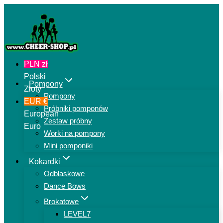
Przejdź
do
treści
PLN zł
Polski
Pompony
Złoty
Pompony
EUR €
Próbniki pomponów
European
Zestaw próbny
Euro
Worki na pompony
Mini pomponiki
Kokardki
Odblaskowe
Dance Bows
Brokatowe
LEVEL7