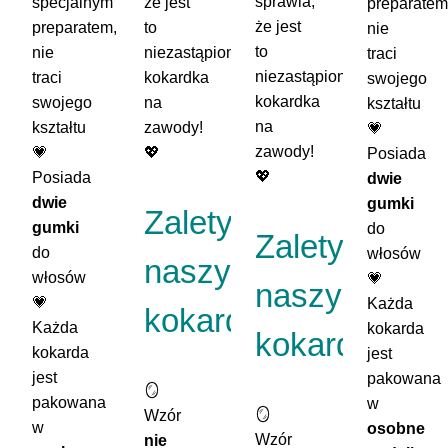
sprawia,
że jest
specjalnym
preparatem
że jest
to
preparatem,
nie
to
niezastąpiona
nie
traci
niezastąpiona
kokardka
traci
swojego
kokardka
na
swojego
kształtu
na
zawody!
kształtu
💗
zawody!
💖
💗
Posiada
💖
Posiada
dwie
dwie
gumki
Zalety
gumki
do
Zalety
do
włosów
naszych
włosów
💗
naszych
💗
Każda
kokard:
Każda
kokarda
kokard:
kokarda
jest
jest
pakowana
🪞
pakowana
w
🪞
Wzór
w
osobne
Wzór
nie