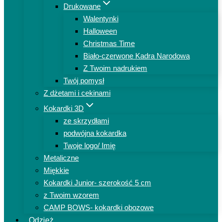
Drukowane
Walentynki
Halloween
Christmas Time
Biało-czerwone Kadra Narodowa
Z Twoim nadrukiem
Twój pomysł
Z dżetami i cekinami
Kokardki 3D
ze skrzydłami
podwójna kokardka
Twoje logo/ Imię
Metaliczne
Miękkie
Kokardki Junior- szerokość 5 cm
z Twoim wzorem
CAMP BOWS- kokardki obozowe
Odzież