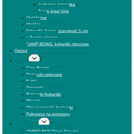
podrzędne
podwójna kokardka
Twoje logo/ Imię
Metaliczne
Miękkie
Kokardki Junior- szerokość 5 cm
z Twoim wzorem
CAMP BOWS- kokardki obozowe
Odzież
Przełącz
Dodatki
menu
Giga Breloki
podrzędne
Poduszki cekinowe
Kubki
Przypinki
Breloczki Kokardki
Plecaki
Mini pomponiki breloczki
Pokrowce na pompony
Przełącz
CHEER BOX
menu
CHEER BOX Dzień Dziecka
podrzędne