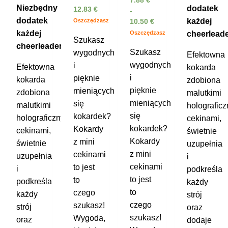
7.88
€
Niezbędny
dodatek
12.83
€
-
dodatek
każdej
Oszczędzasz
10.50
€
każdej
Oszczędzasz
cheerleade
Szukasz
cheerleaderki!
Szukasz
wygodnych
Efektowna
wygodnych
i
Efektowna
kokarda
i
pięknie
kokarda
zdobiona
pięknie
mieniących
zdobiona
malutkimi
mieniących
się
malutkimi
holografic
się
kokardek?
holograficznymi
cekinami,
kokardek?
Kokardy
cekinami,
świetnie
Kokardy
z mini
świetnie
uzupełnia
z mini
cekinami
uzupełnia
i
cekinami
to jest
i
podkreśla
to jest
to
podkreśla
każdy
to
czego
każdy
strój
czego
szukasz!
strój
oraz
szukasz!
Wygoda,
oraz
dodaje