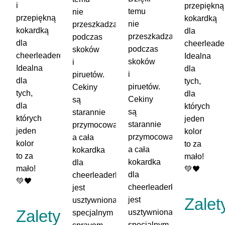
i
przepiękną
temu
nie
przepiękną
kokardką
nie
przeszkadza
kokardką
dla
przeszkadza
podczas
dla
cheerleade
podczas
skoków
cheerleaderek!
Idealna
skoków
i
Idealna
dla
i
piruetów.
dla
tych,
piruetów.
Cekiny
tych,
dla
Cekiny
są
dla
których
są
starannie
których
jeden
starannie
przymocowane,
jeden
kolor
przymocowane,
a cała
kolor
to za
a cała
kokardka
to za
mało!
kokardka
dla
mało!
💚🖤
dla
cheerleaderki
💚🖤
cheerleaderki
jest
Zalet
jest
usztywniona
Zalety
usztywniona
specjalnym
specjalnym