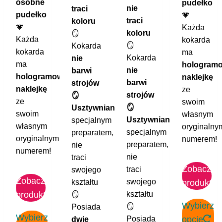
osobne
pudełko
nie
traci
pudełko
💗
traci
koloru
💗
Każda
koloru
🪞
Każda
kokarda
🪞
Kokarda
kokarda
ma
Kokarda
nie
ma
hologram
nie
barwi
hologramową
naklejkę
barwi
strojów
naklejkę
ze
strojów
🪞
ze
swoim
🪞
Usztywniana
swoim
własnym
Usztywniana
specjalnym
własnym
oryginalny
specjalnym
preparatem,
oryginalnym
numerem!
preparatem,
nie
numerem!
nie
traci
Zobacz
traci
swojego
Zobacz
swojego
kształtu
produkt
kształtu
produkt
🪞
Wybierz
🪞
Posiada
Wybierz
Posiada
opcje
dwie