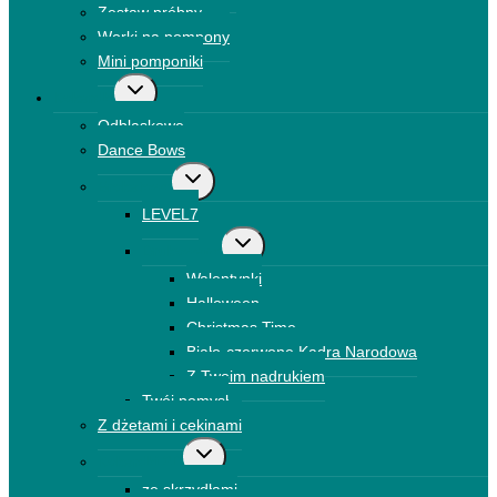
Zestaw próbny
Worki na pompony
Mini pomponiki
Przełącz
Kokardki
menu
Odblaskowe
podrzędne
Dance Bows
Przełącz
Brokatowe
menu
LEVEL7
podrzędne
Przełącz
Drukowane
menu
Walentynki
podrzędne
Halloween
Christmas Time
Biało-czerwone Kadra Narodowa
Z Twoim nadrukiem
Twój pomysł
Z dżetami i cekinami
Przełącz
Kokardki 3D
menu
ze skrzydłami