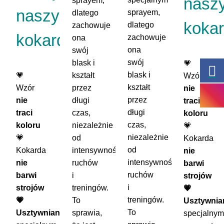
nasz
sprayem,
naszych
sprayem,
dlatego
kokar
dlatego
zachowuje
kokard:
zachowuje
ona
ona
swój
swój
blask i
💗
blask i
kształt
💗
Wzór
kształt
przez
Wzór
nie
przez
długi
nie
traci
długi
czas,
traci
koloru
czas,
niezależnie
koloru
💗
niezależnie
od
💗
Kokarda
od
intensywności
Kokarda
nie
intensywności
ruchów
nie
barwi
ruchów
i
barwi
strojów
i
treningów.
strojów
💗
treningów.
To
💗
Usztywnia
To
sprawia,
Usztywniana
specjalnym