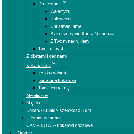
Drukowane
Walentynki
Halloween
Christmas Time
Biało-czerwone Kadra Narodowa
Z Twoim nadrukiem
Twój pomysł
Z dżetami i cekinami
Kokardki 3D
ze skrzydłami
podwójna kokardka
Twoje logo/ Imię
Metaliczne
Miękkie
Kokardki Junior- szerokość 5 cm
z Twoim wzorem
CAMP BOWS- kokardki obozowe
Odzież