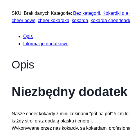
Kokardy
z
SKU:
Brak danych
Kategorie:
Bez kategorii
,
Kokardki dla
mini
cheer bows
,
cheer kokardka
,
kokarda
,
kokarda cheerleade
cekinami
"pół
Opis
na
Informacje dodatkowe
pół"
5
cm
Opis
Niezbędny dodatek 
Nasze cheer kokardy z mini cekinami “pół na pół” 5 cm to
każdy strój oraz dodają blasku i energii.
Wykonywane przez nas kokardy, są kokardami profesjonaln