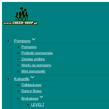
Przejdź
do
treści
Pompony
Pompony
Próbniki pomponów
Zestaw próbny
Worki na pompony
Mini pomponiki
Kokardki
Odblaskowe
Dance Bows
Brokatowe
LEVEL7