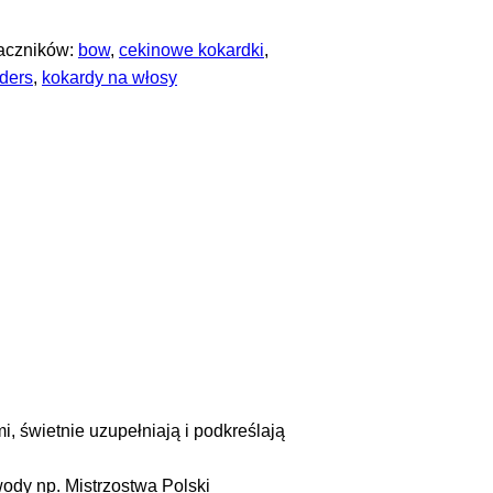
aczników:
bow
,
cekinowe kokardki
,
aders
,
kokardy na włosy
, świetnie uzupełniają i podkreślają
wody np. Mistrzostwa Polski