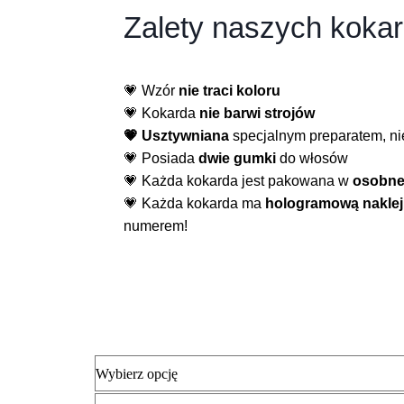
Zalety naszych kokar
💗 Wzór
nie traci koloru
💗 Kokarda
nie barwi strojów
💗 Usztywniana
specjalnym preparatem, nie
💗 Posiada
dwie gumki
do włosów
💗 Każda kokarda jest pakowana w
osobne
💗 Każda kokarda ma
hologramową nakle
numerem!