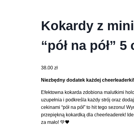
Kokardy z mini
“pół na pół” 5
38.00
zł
Niezbędny dodatek każdej cheerleaderki
Efektowna kokarda zdobiona malutkimi holo
uzupełnia i podkreśla każdy strój oraz dodaj
cekinami “pół na pół” to hit tego sezonu! Wy
przepiękną kokardką dla cheerleaderek! Ideal
za mało! 💚🖤