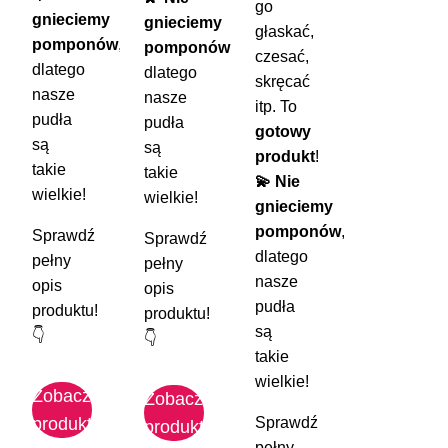
go
gnieciemy
gnieciemy
głaskać,
pomponów
,
pomponów
,
czesać,
dlatego
dlatego
skręcać
nasze
nasze
itp. To
pudła
pudła
gotowy
są
są
produkt
!
takie
takie
💫 Nie
wielkie!
wielkie!
gnieciemy
pomponów
,
Sprawdź
Sprawdź
dlatego
pełny
pełny
nasze
opis
opis
pudła
produktu!
produktu!
są
👇
👇
takie
wielkie!
Zobacz
Zobacz
Sprawdź
produkt
produkt
pełny