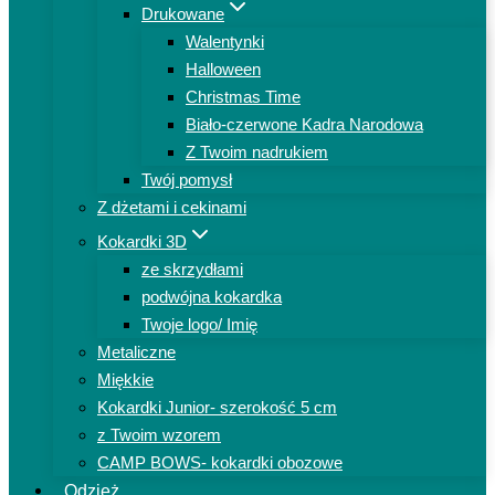
Drukowane
Walentynki
Halloween
Christmas Time
Biało-czerwone Kadra Narodowa
Z Twoim nadrukiem
Twój pomysł
Z dżetami i cekinami
Kokardki 3D
ze skrzydłami
podwójna kokardka
Twoje logo/ Imię
Metaliczne
Miękkie
Kokardki Junior- szerokość 5 cm
z Twoim wzorem
CAMP BOWS- kokardki obozowe
Odzież