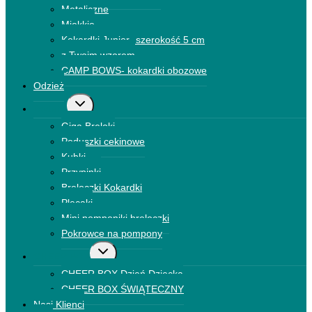
Metaliczne
Miękkie
Kokardki Junior- szerokość 5 cm
z Twoim wzorem
CAMP BOWS- kokardki obozowe
Odzież
Przełącz
Dodatki
menu
Giga Breloki
podrzędne
Poduszki cekinowe
Kubki
Przypinki
Breloczki Kokardki
Plecaki
Mini pomponiki breloczki
Pokrowce na pompony
Przełącz
CHEER BOX
menu
CHEER BOX Dzień Dziecka
podrzędne
CHEER BOX ŚWIĄTECZNY
Nasi Klienci