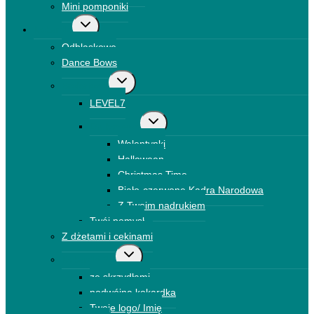
Mini pomponiki
Przełącz
Kokardki
menu
Odblaskowe
podrzędne
Dance Bows
Przełącz
Brokatowe
menu
LEVEL7
podrzędne
Przełącz
Drukowane
menu
Walentynki
podrzędne
Halloween
Christmas Time
Biało-czerwone Kadra Narodowa
Z Twoim nadrukiem
Twój pomysł
Z dżetami i cekinami
Przełącz
Kokardki 3D
menu
ze skrzydłami
podrzędne
podwójna kokardka
Twoje logo/ Imię