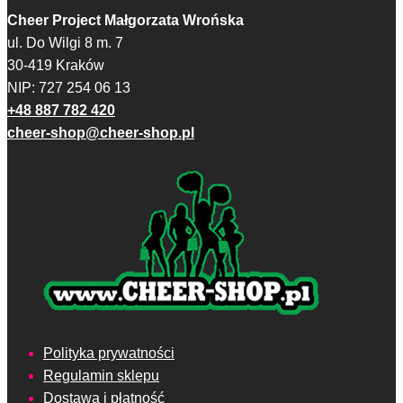
wybrać
Cheer Project Małgorzata Wrońska
na
ul. Do Wilgi 8 m. 7
stronie
30-419 Kraków
produktu
NIP: 727 254 06 13
+48 887 782 420
cheer-shop@cheer-shop.pl
Polityka prywatności
Regulamin sklepu
Dostawa i płatność