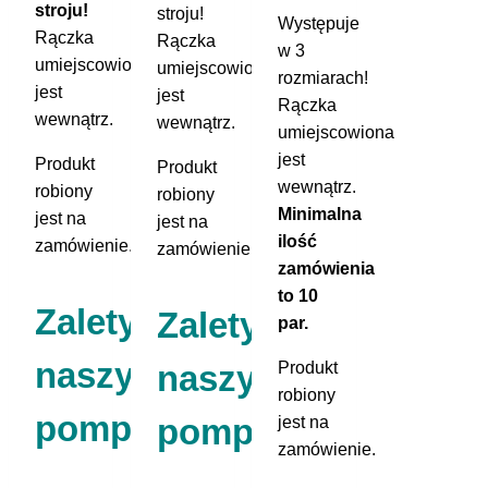
stroju!
stroju!
Występuje
Rączka
Rączka
w 3
umiejscowiona
umiejscowiona
rozmiarach!
jest
jest
Rączka
wewnątrz.
wewnątrz.
umiejscowiona
jest
Produkt
Produkt
wewnątrz.
robiony
robiony
Minimalna
jest na
jest na
ilość
zamówienie.
zamówienie.
zamówienia
to 10
Zalety
Zalety
par.
naszych
Produkt
naszych
robiony
pomponów:
pomponów:
jest na
zamówienie.