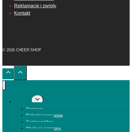
Reklamacje i zwroty
Kontakt
© 2026 CHEER SHOP
Przełącz
Pompony
menu
Pompony
podrzędne
Próbniki pomponów
Zestaw próbny
Worki na pompony