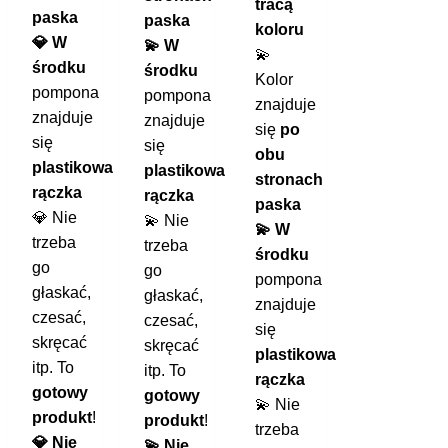
tracą
paska
paska
koloru
💎 W
💫 W
💫
środku
środku
Kolor
pompona
pompona
znajduje
znajduje
znajduje
się
po
się
się
obu
plastikowa
plastikowa
stronach
rączka
rączka
paska
💎 Nie
💫 Nie
💫 W
trzeba
trzeba
środku
go
go
pompona
głaskać,
głaskać,
znajduje
czesać,
czesać,
się
skręcać
skręcać
plastikowa
itp. To
itp. To
rączka
gotowy
gotowy
💫 Nie
produkt
!
produkt
!
trzeba
💎 Nie
💫 Nie