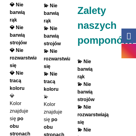
💎 Nie
💫 Nie
Zalety
barwią
barwią
rąk
rąk
naszych
💎 Nie
💫 Nie
barwią
barwią
pomponów:
strojów
strojów
💎 Nie
💫 Nie
rozwarstwiają
rozwarstwiają
💫 Nie
się
się
barwią
💎 Nie
💫 Nie
rąk
tracą
tracą
💫 Nie
koloru
koloru
barwią
💎
💫
strojów
Kolor
Kolor
💫 Nie
znajduje
znajduje
rozwarstwiają
się
po
się
po
się
obu
obu
💫 Nie
stronach
stronach