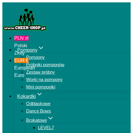
Przejdź
do
treści
PLN zł
Polski
Pompony
Złoty
Pompony
EUR €
Próbniki pomponów
European
Zestaw próbny
Euro
Worki na pompony
Mini pomponiki
Kokardki
Odblaskowe
Dance Bows
Brokatowe
LEVEL7