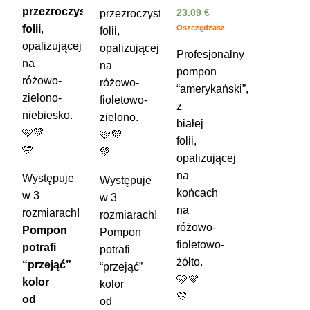
przezroczystej
23.09
€
przezroczystej
folii
,
Oszczędzasz
folii,
opalizującej
opalizującej
Profesjonalny
na
na
pompon
różowo-
różowo-
“amerykański”,
zielono-
fioletowo-
z
niebiesko.
zielono.
białej
🩷💚
🩷💜
folii,
🩵
💚
opalizującej
na
Występuje
Występuje
końcach
w 3
w 3
na
rozmiarach!
rozmiarach!
różowo-
Pompon
Pompon
fioletowo-
potrafi
potrafi
żółto.
“przejąć”
“przejąć”
🩷💜
kolor
kolor
💛
od
od