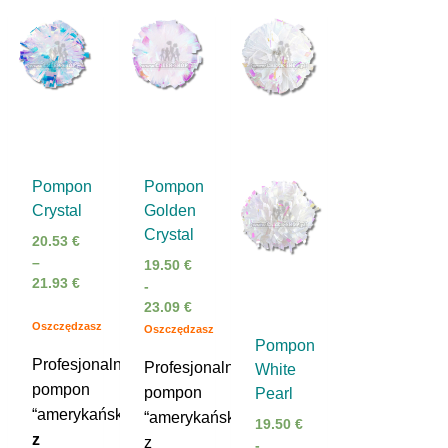
Pompon
Pompon
Crystal
Golden
Crystal
20.53
€
–
19.50
€
21.93
€
-
Zakres
23.09
€
cen:
Oszczędzasz
Oszczędzasz
Pompon
od
Profesjonalny
20.53 €
Profesjonalny
White
do
pompon
pompon
Pearl
21.93 €
“amerykański”,
“amerykański”,
19.50
€
z
z
-