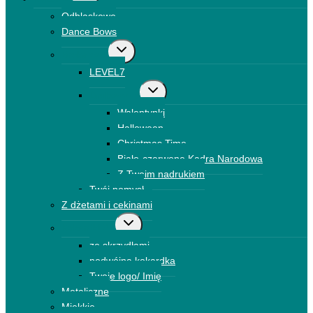
menu
Odblaskowe
podrzędne
Dance Bows
Przełącz
Brokatowe
menu
LEVEL7
podrzędne
Przełącz
Drukowane
menu
Walentynki
podrzędne
Halloween
Christmas Time
Biało-czerwone Kadra Narodowa
Z Twoim nadrukiem
Twój pomysł
Z dżetami i cekinami
Przełącz
Kokardki 3D
menu
ze skrzydłami
podrzędne
podwójna kokardka
Twoje logo/ Imię
Metaliczne
Miękkie