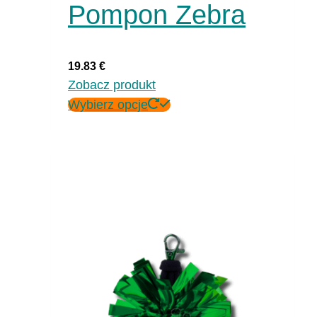
Pompon Zebra
19.83
€
Zobacz produkt
Ten
Wybierz opcje
produkt
ma
wiele
wariantów.
Opcje
można
wybrać
na
stronie
produktu