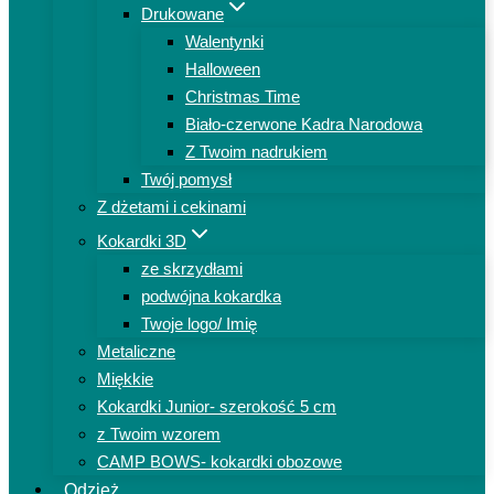
Drukowane
Walentynki
Halloween
Christmas Time
Biało-czerwone Kadra Narodowa
Z Twoim nadrukiem
Twój pomysł
Z dżetami i cekinami
Kokardki 3D
ze skrzydłami
podwójna kokardka
Twoje logo/ Imię
Metaliczne
Miękkie
Kokardki Junior- szerokość 5 cm
z Twoim wzorem
CAMP BOWS- kokardki obozowe
Odzież