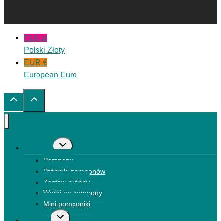
PLN zł
Polski Złoty
EUR €
European Euro
Przełącz
Pompony
menu
Pompony
podrzędne
Próbniki pomponów
Zestaw próbny
Worki na pompony
Mini pomponiki
Przełącz
Kokardki