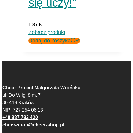
się uczy!”
1.87
€
Zobacz produkt
Dodaj do koszyka
Cheer Project Małgorzata Wrońska
ul. Do Wilgi 8 m. 7
30-419 Kraków
NIP: 727 254 06 13
+48 887 782 420
cheer-shop@cheer-shop.pl