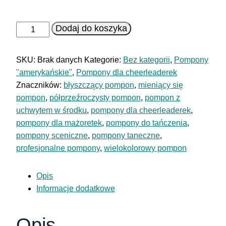
ilość
Dodaj do koszyka
Pompon
White
SKU:
Brak danych
Kategorie:
Bez kategorii
,
Pompony
Pearl
"amerykańskie"
,
Pompony dla cheerleaderek
Znaczników:
błyszczący pompon
,
mieniący się
pompon
,
półprzeźroczysty pompon
,
pompon z
uchwytem w środku
,
pompony dla cheerleaderek
,
pompony dla mażoretek
,
pompony do tańczenia
,
pompony sceniczne
,
pompony taneczne
,
profesjonalne pompony
,
wielokolorowy pompon
Opis
Informacje dodatkowe
Opis