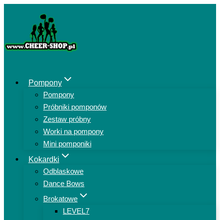
Przejdź
do
treści
Pompony
Pompony
Próbniki pomponów
Zestaw próbny
Worki na pompony
Mini pomponiki
Kokardki
Odblaskowe
Dance Bows
Brokatowe
LEVEL7