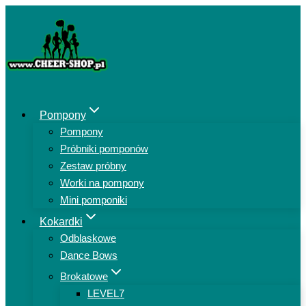
Przejdź
do
treści
Pompony
Pompony
Próbniki pomponów
Zestaw próbny
Worki na pompony
Mini pomponiki
Kokardki
Odblaskowe
Dance Bows
Brokatowe
LEVEL7