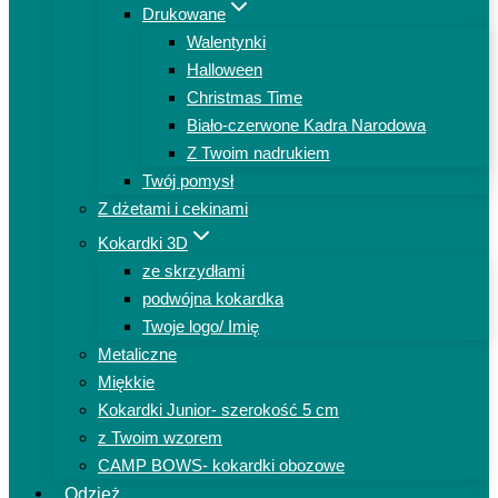
Drukowane
Walentynki
Halloween
Christmas Time
Biało-czerwone Kadra Narodowa
Z Twoim nadrukiem
Twój pomysł
Z dżetami i cekinami
Kokardki 3D
ze skrzydłami
podwójna kokardka
Twoje logo/ Imię
Metaliczne
Miękkie
Kokardki Junior- szerokość 5 cm
z Twoim wzorem
CAMP BOWS- kokardki obozowe
Odzież