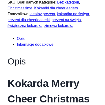
SKU:
Brak danych
Kategorie:
Bez kategorii
,
Cheer
Christmas time
,
Kokardki dla cheerleaders
Christmas
Znaczników:
idealny prezent
,
kokardka na święta
,
prezent dla cheerleaderki
,
prezent na święta
,
świąteczna kokardka
,
zimowa kokardka
Opis
Informacje dodatkowe
Opis
Kokarda Merry
Cheer Christmas