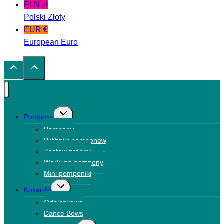
PLN zł
Polski Złoty
EUR €
European Euro
Przełącz
Pompony
menu
Pompony
podrzędne
Próbniki pomponów
Zestaw próbny
Worki na pompony
Mini pomponiki
Przełącz
Kokardki
menu
Odblaskowe
podrzędne
Dance Bows