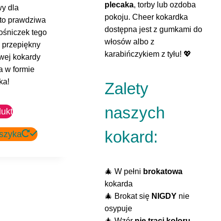
plecaka
, torby lub ozdoba
y dla
pokoju. Cheer kokardka
 to prawdziwa
dostępna jest z gumkami do
łośniczek tego
włosów albo z
j przepiękny
karabińczykiem z tyłu! 💖
wej kokardy
a w formie
ka!
Zalety
naszych
ukt
kokard:
szyka
🎄 W pełni
brokatowa
kokarda
🎄 Brokat się
NIGDY
nie
osypuje
🎄 Wzór
nie traci koloru