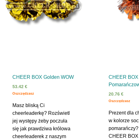
CHEER BOX Golden WOW
CHEER BOX
Pomarańczo
53.42
€
Oszczędzasz
20.76
€
Oszczędzasz
Masz bliską Ci
Prezent dla c
cheerleaderkę? Rozświetl
w kolorze soc
jej występy żeby poczuła
pomarańczy? 
się jak prawdziwa królowa
CHEER BO
cheerleaderek z naszym