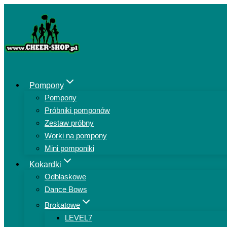
Przejdź
do
treści
Pompony
Pompony
Próbniki pomponów
Zestaw próbny
Worki na pompony
Mini pomponiki
Kokardki
Odblaskowe
Dance Bows
Brokatowe
LEVEL7