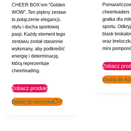
Pomarańczow
CHEER BOX’em “Golden
cheerleaders
WOW”. Ten piękny zestaw
gratka dla mi
to połączenie elegancji,
sportu. Odkry
stylu i ducha sportowej
blask brokato
pasji. Każdy element tego
oraz breloczk
zestawu został starannie
mini pomponi
wykonany, aby podkreślić
energię i determinację,
którą reprezentuje
Zobacz prod
cheerleading.
Dodaj do ko
Zobacz produkt
Dodaj do koszyka