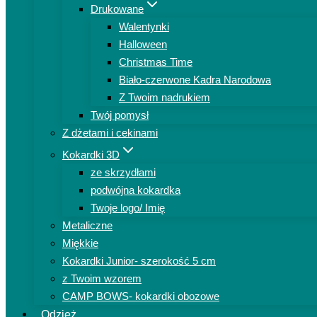
Drukowane
Walentynki
Halloween
Christmas Time
Biało-czerwone Kadra Narodowa
Z Twoim nadrukiem
Twój pomysł
Z dżetami i cekinami
Kokardki 3D
ze skrzydłami
podwójna kokardka
Twoje logo/ Imię
Metaliczne
Miękkie
Kokardki Junior- szerokość 5 cm
z Twoim wzorem
CAMP BOWS- kokardki obozowe
Odzież