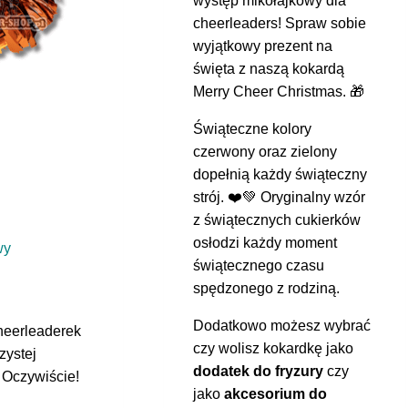
występ mikołajkowy dla
cheerleaders! Spraw sobie
wyjątkowy prezent na
święta z naszą kokardą
Merry Cheer Christmas. 🎁
Świąteczne kolory
czerwony oraz zielony
dopełnią każdy świąteczny
strój. ❤️💚 Oryginalny wzór
z świątecznych cukierków
osłodzi każdy moment
wy
świątecznego czasu
spędzonego z rodziną.
Dodatkowo możesz wybrać
heerleaderek
czy wolisz kokardkę jako
zystej
dodatek do fryzury
czy
Oczywiście!
jako
akcesorium do
X