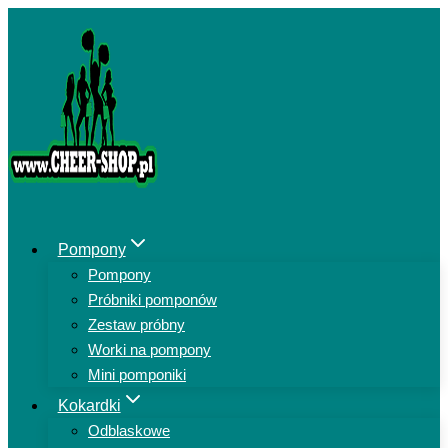
Przejdź
do
treści
Pompony
Pompony
Próbniki pomponów
Zestaw próbny
Worki na pompony
Mini pomponiki
Kokardki
Odblaskowe