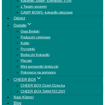
Kokardki Junior- szerokość 5 cm
z Twoim wzorem
CAMP BOWS- kokardki obozowe
Odzież
Dodatki
Giga Breloki
Poduszki cekinowe
Kubki
Przypinki
Breloczki Kokardki
Plecaki
Mini pomponiki breloczki
Pokrowce na pompony
CHEER BOX
CHEER BOX Dzień Dziecka
CHEER BOX ŚWIĄTECZNY
Nasi Klienci
Blog